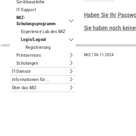
Geräteausleihe
IT-Support
Haben Sie Ihr Passwo
MIZ-
Schulungsprogramm
Untermenu MIZ-Schulungsprogram
Sie haben noch keinen
Experience Lab des MIZ
Login/Logout
Untermenu Login/Logout
Registrierung
MIZ
/
06.11.2024
Printservices
Untermenu Printservices
Schulungen
Untermenu Schulungen
IT-Dienste
Untermenu IT-Dienste
Informationen für...
Untermenu Informationen für...
Über das MIZ
Untermenu Über das MIZ