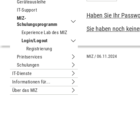
Geräteausleihe
IT-Support
Haben Sie Ihr Passwo
MIZ-
Schulungsprogramm
Untermenu MIZ-Schulungsprogram
Sie haben noch keinen
Experience Lab des MIZ
Login/Logout
Untermenu Login/Logout
Registrierung
MIZ
/
06.11.2024
Printservices
Untermenu Printservices
Schulungen
Untermenu Schulungen
IT-Dienste
Untermenu IT-Dienste
Informationen für...
Untermenu Informationen für...
Über das MIZ
Untermenu Über das MIZ