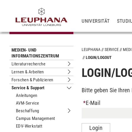
UNIVERSITÄT
STUDI
LEUPHANA
SERVICE
MEDI
MEDIEN- UND
INFORMATIONSZENTRUM
LOGIN/LOGOUT
Literaturrecherche
Untermenu Literaturrecherche
LOGIN/LO
Lernen & Arbeiten
Untermenu Lernen & Arbeiten
Forschen & Publizieren
Untermenu Forschen & Publizieren
Service & Support
Bitte geben Sie Ihre
Untermenu Service & Support
Anleitungen
E-Mail
AVM-Service
Beschaffung
Untermenu Beschaffung
Campus Management
EDV-Werkstatt