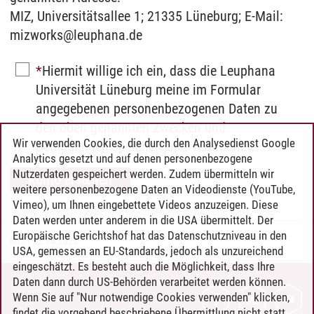
MIZ, Universitätsallee 1; 21335 Lüneburg; E-Mail:
mizworks@leuphana.de
Hiermit willige ich ein, dass die Leuphana
Universität Lüneburg meine im Formular
angegebenen personenbezogenen Daten zu
den oben genannten Zwecken und
Wir verwenden Cookies, die durch den Analysedienst Google
Bedingungen speichert und verarbeitet.
Analytics gesetzt und auf denen personenbezogene
Nutzerdaten gespeichert werden. Zudem übermitteln wir
weitere personenbezogene Daten an Videodienste (YouTube,
Vimeo), um Ihnen eingebettete Videos anzuzeigen. Diese
Daten werden unter anderem in die USA übermittelt. Der
Europäische Gerichtshof hat das Datenschutzniveau in den
MIZ
/
22.04.2025
USA, gemessen an EU-Standards, jedoch als unzureichend
eingeschätzt. Es besteht auch die Möglichkeit, dass Ihre
Daten dann durch US-Behörden verarbeitet werden können.
KONTAKT
Wenn Sie auf "Nur notwendige Cookies verwenden" klicken,
findet die vorgehend beschriebene Übermittlung nicht statt.