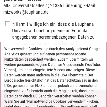
MIZ, Universitätsallee 1; 21335 Lüneburg; E-Mail:
mizworks@leuphana.de
Hiermit willige ich ein, dass die Leuphana
Universität Lüneburg meine im Formular
angegebenen personenbezogenen Daten zu
den oben genannten Zwecken und
Wir verwenden Cookies, die durch den Analysedienst Google
Bedingungen speichert und verarbeitet.
Analytics gesetzt und auf denen personenbezogene
Nutzerdaten gespeichert werden. Zudem übermitteln wir
weitere personenbezogene Daten an Videodienste (YouTube,
Vimeo), um Ihnen eingebettete Videos anzuzeigen. Diese
Daten werden unter anderem in die USA übermittelt. Der
Europäische Gerichtshof hat das Datenschutzniveau in den
MIZ
/
22.04.2025
USA, gemessen an EU-Standards, jedoch als unzureichend
eingeschätzt. Es besteht auch die Möglichkeit, dass Ihre
Daten dann durch US-Behörden verarbeitet werden können.
KONTAKT
Wenn Sie auf "Nur notwendige Cookies verwenden" klicken,
findet die vorgehend beschriebene Übermittlung nicht statt.