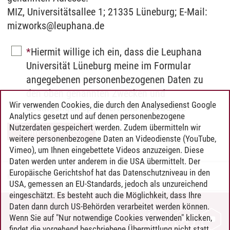
MIZ, Universitätsallee 1; 21335 Lüneburg; E-Mail:
mizworks@leuphana.de
Hiermit willige ich ein, dass die Leuphana
Universität Lüneburg meine im Formular
angegebenen personenbezogenen Daten zu
den oben genannten Zwecken und
Wir verwenden Cookies, die durch den Analysedienst Google
Bedingungen speichert und verarbeitet.
Analytics gesetzt und auf denen personenbezogene
Nutzerdaten gespeichert werden. Zudem übermitteln wir
weitere personenbezogene Daten an Videodienste (YouTube,
Vimeo), um Ihnen eingebettete Videos anzuzeigen. Diese
Daten werden unter anderem in die USA übermittelt. Der
Europäische Gerichtshof hat das Datenschutzniveau in den
MIZ
/
22.04.2025
USA, gemessen an EU-Standards, jedoch als unzureichend
eingeschätzt. Es besteht auch die Möglichkeit, dass Ihre
Daten dann durch US-Behörden verarbeitet werden können.
KONTAKT
Wenn Sie auf "Nur notwendige Cookies verwenden" klicken,
findet die vorgehend beschriebene Übermittlung nicht statt.