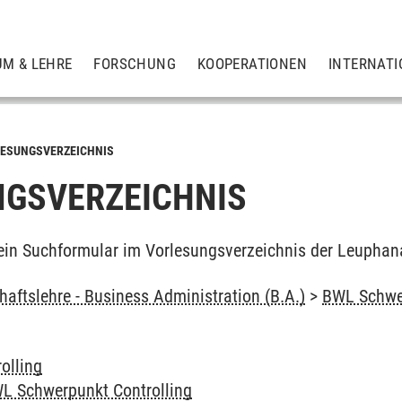
UM & LEHRE
FORSCHUNG
KOOPERATIONEN
INTERNATI
ESUNGSVERZEICHNIS
GSVERZEICHNIS
ein Suchformular im Vorlesungsverzeichnis der Leuphan
haftslehre - Business Administration (B.A.)
>
BWL Schwer
olling
L Schwerpunkt Controlling