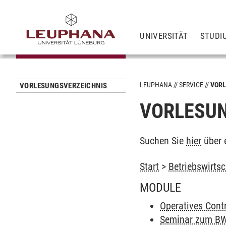
UNIVERSITÄT
STUDI
LEUPHANA
SERVICE
VORL
VORLESUNGSVERZEICHNIS
VORLESUN
Suchen Sie
hier
über 
Start
>
Betriebswirtsc
MODULE
Operatives Contr
Seminar zum BW