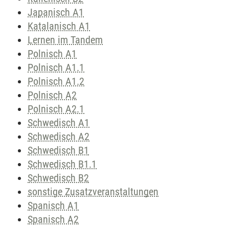
Japanisch A1
Katalanisch A1
Lernen im Tandem
Polnisch A1
Polnisch A1.1
Polnisch A1.2
Polnisch A2
Polnisch A2.1
Schwedisch A1
Schwedisch A2
Schwedisch B1
Schwedisch B1.1
Schwedisch B2
sonstige Zusatzveranstaltungen
Spanisch A1
Spanisch A2