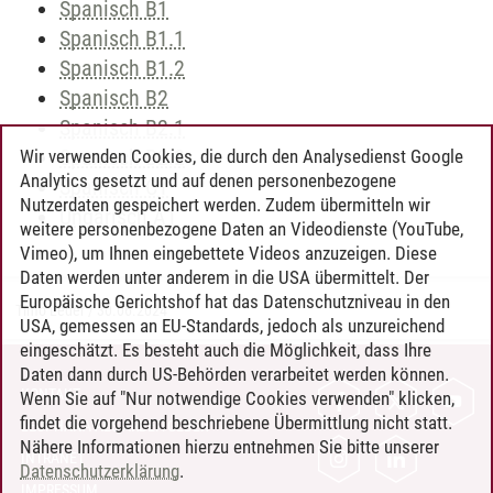
Spanisch B1
Spanisch B1.1
Spanisch B1.2
Spanisch B2
Spanisch B2.1
Spanisch B2.2
Wir verwenden Cookies, die durch den Analysedienst Google
Analytics gesetzt und auf denen personenbezogene
Spanisch C1
Nutzerdaten gespeichert werden. Zudem übermitteln wir
Ungarisch A1
weitere personenbezogene Daten an Videodienste (YouTube,
Vimeo), um Ihnen eingebettete Videos anzuzeigen. Diese
Daten werden unter anderem in die USA übermittelt. Der
Europäische Gerichtshof hat das Datenschutzniveau in den
Timo Leder
/
30.06.2024
USA, gemessen an EU-Standards, jedoch als unzureichend
eingeschätzt. Es besteht auch die Möglichkeit, dass Ihre
Daten dann durch US-Behörden verarbeitet werden können.
KONTAKT
Wenn Sie auf "Nur notwendige Cookies verwenden" klicken,
findet die vorgehend beschriebene Übermittlung nicht statt.
LEUPHANA ALS ARBEITGEBER
Nähere Informationen hierzu entnehmen Sie bitte unserer
INTRANET
Datenschutzerklärung
.
IMPRESSUM