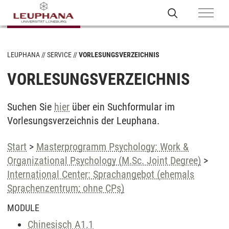
LEUPHANA
SERVICE
VORLESUNGSVERZEICHNIS
VORLESUNGSVERZEICHNIS
Suchen Sie
hier
über ein Suchformular im
Vorlesungsverzeichnis der Leuphana.
Start
>
Masterprogramm Psychology: Work &
Organizational Psychology (M.Sc. Joint Degree)
>
International Center: Sprachangebot (ehemals
Sprachenzentrum; ohne CPs)
MODULE
Chinesisch A1.1