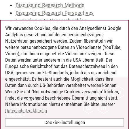
Discussing Research Methods
Discussing Research Perspectives
Engaging with Research Ethics
Practicing Research for Science and Society
Wir verwenden Cookies, die durch den Analysedienst Google
Analytics gesetzt und auf denen personenbezogene
Research Forum I
Nutzerdaten gespeichert werden. Zudem übermitteln wir
Research Forum II
weitere personenbezogene Daten an Videodienste (YouTube,
Vimeo), um Ihnen eingebettete Videos anzuzeigen. Diese
Daten werden unter anderem in die USA übermittelt. Der
Europäische Gerichtshof hat das Datenschutzniveau in den
Timo Leder
/
30.06.2024
USA, gemessen an EU-Standards, jedoch als unzureichend
eingeschätzt. Es besteht auch die Möglichkeit, dass Ihre
Daten dann durch US-Behörden verarbeitet werden können.
KONTAKT
Wenn Sie auf "Nur notwendige Cookies verwenden" klicken,
findet die vorgehend beschriebene Übermittlung nicht statt.
LEUPHANA ALS ARBEITGEBER
Nähere Informationen hierzu entnehmen Sie bitte unserer
INTRANET
Datenschutzerklärung
.
IMPRESSUM
Cookie-Einstellungen
DATENSCHUTZ