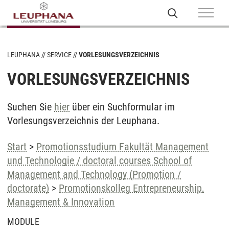
LEUPHANA
SERVICE
VORLESUNGSVERZEICHNIS
VORLESUNGSVERZEICHNIS
Suchen Sie
hier
über ein Suchformular im
Vorlesungsverzeichnis der Leuphana.
Start
>
Promotionsstudium Fakultät Management
und Technologie / doctoral courses School of
Management and Technology (Promotion /
doctorate)
>
Promotionskolleg Entrepreneurship,
Management & Innovation
MODULE