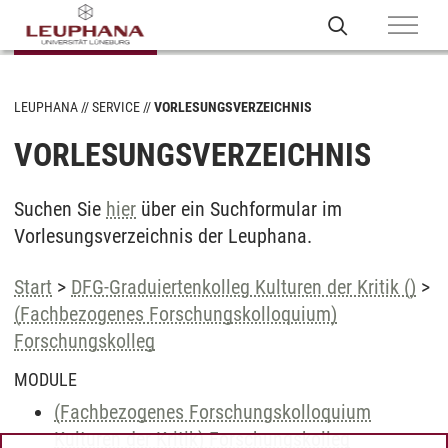
LEUPHANA
SERVICE
VORLESUNGSVERZEICHNIS
VORLESUNGSVERZEICHNIS
Suchen Sie
hier
über ein Suchformular im
Vorlesungsverzeichnis der Leuphana.
Start
>
DFG-Graduiertenkolleg Kulturen der Kritik ()
>
(Fachbezogenes Forschungskolloquium)
Forschungskolleg
MODULE
(Fachbezogenes Forschungskolloquium
Kulturen der Kritik) Forschungskolleg