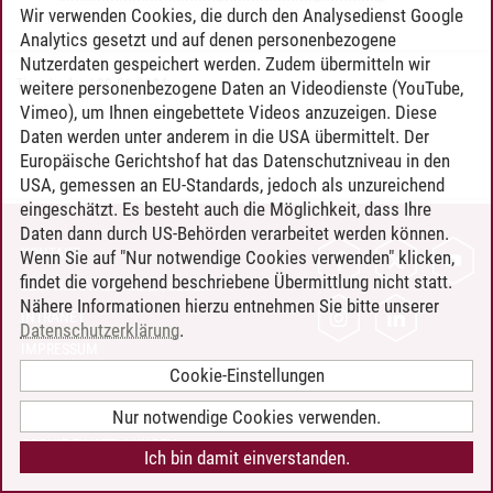
Wir verwenden Cookies, die durch den Analysedienst Google
Analytics gesetzt und auf denen personenbezogene
Nutzerdaten gespeichert werden. Zudem übermitteln wir
Timo Leder
/
30.06.2024
weitere personenbezogene Daten an Videodienste (YouTube,
Vimeo), um Ihnen eingebettete Videos anzuzeigen. Diese
Daten werden unter anderem in die USA übermittelt. Der
Europäische Gerichtshof hat das Datenschutzniveau in den
USA, gemessen an EU-Standards, jedoch als unzureichend
eingeschätzt. Es besteht auch die Möglichkeit, dass Ihre
Daten dann durch US-Behörden verarbeitet werden können.
KONTAKT
Wenn Sie auf "Nur notwendige Cookies verwenden" klicken,
findet die vorgehend beschriebene Übermittlung nicht statt.
LEUPHANA ALS ARBEITGEBER
Nähere Informationen hierzu entnehmen Sie bitte unserer
INTRANET
Datenschutzerklärung
.
IMPRESSUM
Cookie-Einstellungen
DATENSCHUTZ
BARRIEREFREIHEIT
Nur notwendige Cookies verwenden.
COOKIE-EINSTELLUNGEN
Ich bin damit einverstanden.