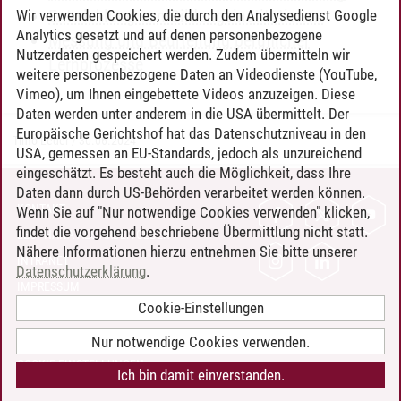
Entwicklung von Bildungsinstitutionen
Wir verwenden Cookies, die durch den Analysedienst Google
Analytics gesetzt und auf denen personenbezogene
Messung und Beurteilung beruflicher
Nutzerdaten gespeichert werden. Zudem übermitteln wir
Lernprozesse
weitere personenbezogene Daten an Videodienste (YouTube,
Vimeo), um Ihnen eingebettete Videos anzuzeigen. Diese
Daten werden unter anderem in die USA übermittelt. Der
Europäische Gerichtshof hat das Datenschutzniveau in den
Timo Leder
/
30.06.2024
USA, gemessen an EU-Standards, jedoch als unzureichend
eingeschätzt. Es besteht auch die Möglichkeit, dass Ihre
Daten dann durch US-Behörden verarbeitet werden können.
KONTAKT
Wenn Sie auf "Nur notwendige Cookies verwenden" klicken,
findet die vorgehend beschriebene Übermittlung nicht statt.
LEUPHANA ALS ARBEITGEBER
Nähere Informationen hierzu entnehmen Sie bitte unserer
INTRANET
Datenschutzerklärung
.
IMPRESSUM
Cookie-Einstellungen
DATENSCHUTZ
BARRIEREFREIHEIT
Nur notwendige Cookies verwenden.
COOKIE-EINSTELLUNGEN
Ich bin damit einverstanden.