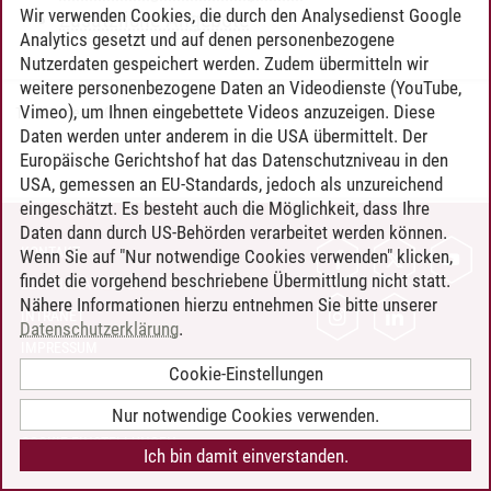
Wir verwenden Cookies, die durch den Analysedienst Google
Zusätzliche Angebote
Analytics gesetzt und auf denen personenbezogene
Nutzerdaten gespeichert werden. Zudem übermitteln wir
weitere personenbezogene Daten an Videodienste (YouTube,
Vimeo), um Ihnen eingebettete Videos anzuzeigen. Diese
Timo Leder
/
30.06.2024
Daten werden unter anderem in die USA übermittelt. Der
Europäische Gerichtshof hat das Datenschutzniveau in den
USA, gemessen an EU-Standards, jedoch als unzureichend
eingeschätzt. Es besteht auch die Möglichkeit, dass Ihre
Daten dann durch US-Behörden verarbeitet werden können.
KONTAKT
Wenn Sie auf "Nur notwendige Cookies verwenden" klicken,
findet die vorgehend beschriebene Übermittlung nicht statt.
LEUPHANA ALS ARBEITGEBER
Nähere Informationen hierzu entnehmen Sie bitte unserer
INTRANET
Datenschutzerklärung
.
IMPRESSUM
Cookie-Einstellungen
DATENSCHUTZ
BARRIEREFREIHEIT
Nur notwendige Cookies verwenden.
COOKIE-EINSTELLUNGEN
Ich bin damit einverstanden.