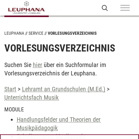
LEUPHANA
SERVICE
VORLESUNGSVERZEICHNIS
VORLESUNGSVERZEICHNIS
Suchen Sie
hier
über ein Suchformular im
Vorlesungsverzeichnis der Leuphana.
Start
>
Lehramt an Grundschulen (M.Ed.)
>
Unterrichtsfach Musik
MODULE
Handlungsfelder und Theorien der
Musikpädagogik
Schulbezogene Musikpraxis