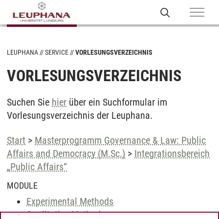
LEUPHANA
SERVICE
VORLESUNGSVERZEICHNIS
VORLESUNGSVERZEICHNIS
Suchen Sie
hier
über ein Suchformular im
Vorlesungsverzeichnis der Leuphana.
Start
>
Masterprogramm Governance & Law: Public
Affairs and Democracy (M.Sc.)
>
Integrationsbereich
„Public Affairs“
MODULE
Experimental Methods
Qualitative Methods