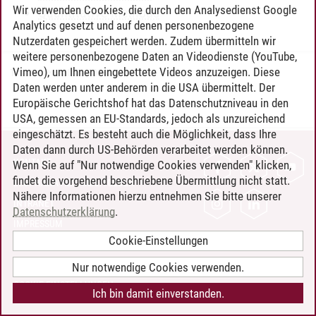
Wir verwenden Cookies, die durch den Analysedienst Google
Quantitative Methods
Analytics gesetzt und auf denen personenbezogene
Nutzerdaten gespeichert werden. Zudem übermitteln wir
weitere personenbezogene Daten an Videodienste (YouTube,
Vimeo), um Ihnen eingebettete Videos anzuzeigen. Diese
Timo Leder
/
30.06.2024
Daten werden unter anderem in die USA übermittelt. Der
Europäische Gerichtshof hat das Datenschutzniveau in den
USA, gemessen an EU-Standards, jedoch als unzureichend
eingeschätzt. Es besteht auch die Möglichkeit, dass Ihre
Daten dann durch US-Behörden verarbeitet werden können.
KONTAKT
Wenn Sie auf "Nur notwendige Cookies verwenden" klicken,
findet die vorgehend beschriebene Übermittlung nicht statt.
LEUPHANA ALS ARBEITGEBER
Nähere Informationen hierzu entnehmen Sie bitte unserer
INTRANET
Datenschutzerklärung
.
IMPRESSUM
Cookie-Einstellungen
DATENSCHUTZ
BARRIEREFREIHEIT
Nur notwendige Cookies verwenden.
COOKIE-EINSTELLUNGEN
Ich bin damit einverstanden.