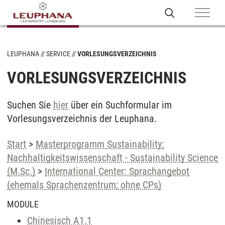
LEUPHANA
SERVICE
VORLESUNGSVERZEICHNIS
VORLESUNGSVERZEICHNIS
Suchen Sie
hier
über ein Suchformular im
Vorlesungsverzeichnis der Leuphana.
Start
>
Masterprogramm Sustainability:
Nachhaltigkeitswissenschaft - Sustainability Science
(M.Sc.)
>
International Center: Sprachangebot
(ehemals Sprachenzentrum; ohne CPs)
MODULE
Chinesisch A1.1