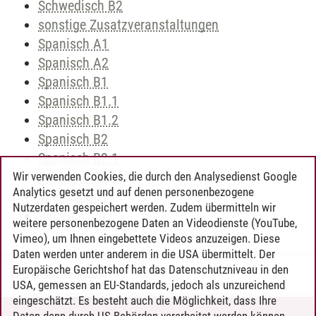
Schwedisch B2
sonstige Zusatzveranstaltungen
Spanisch A1
Spanisch A2
Spanisch B1
Spanisch B1.1
Spanisch B1.2
Spanisch B2
Spanisch B2.1
Spanisch B2.2
Wir verwenden Cookies, die durch den Analysedienst Google
Analytics gesetzt und auf denen personenbezogene
Spanisch C1
Nutzerdaten gespeichert werden. Zudem übermitteln wir
Ungarisch A1
weitere personenbezogene Daten an Videodienste (YouTube,
Vimeo), um Ihnen eingebettete Videos anzuzeigen. Diese
Daten werden unter anderem in die USA übermittelt. Der
Europäische Gerichtshof hat das Datenschutzniveau in den
Timo Leder
/
30.06.2024
USA, gemessen an EU-Standards, jedoch als unzureichend
eingeschätzt. Es besteht auch die Möglichkeit, dass Ihre
Daten dann durch US-Behörden verarbeitet werden können.