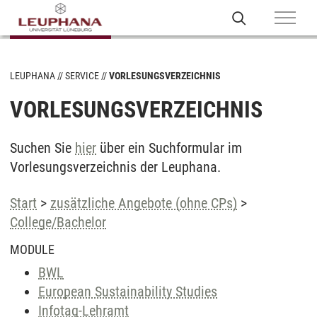
LEUPHANA
SERVICE
VORLESUNGSVERZEICHNIS
VORLESUNGSVERZEICHNIS
Suchen Sie
hier
über ein Suchformular im
Vorlesungsverzeichnis der Leuphana.
Start
>
zusätzliche Angebote (ohne CPs)
>
College/Bachelor
MODULE
BWL
European Sustainability Studies
Infotag-Lehramt