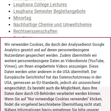
Leuphana College Lectures
Leuphana Semester Begleitangebote
Minortag
Nachhaltige Chemie und Umweltchemie
Rechtswissenschaften
Sonstiges
Studienverlaufsbetreuung
Wir verwenden Cookies, die durch den Analysedienst Google
Analytics gesetzt und auf denen personenbezogene
Studium Individuale
Nutzerdaten gespeichert werden. Zudem übermitteln wir
Umweltwissenschaften
weitere personenbezogene Daten an Videodienste (YouTube,
Vimeo), um Ihnen eingebettete Videos anzuzeigen. Diese
Daten werden unter anderem in die USA übermittelt. Der
Europäische Gerichtshof hat das Datenschutzniveau in den
Timo Leder
/
30.06.2024
USA, gemessen an EU-Standards, jedoch als unzureichend
eingeschätzt. Es besteht auch die Möglichkeit, dass Ihre
Daten dann durch US-Behörden verarbeitet werden können.
KONTAKT
Wenn Sie auf "Nur notwendige Cookies verwenden" klicken,
findet die vorgehend beschriebene Übermittlung nicht statt.
LEUPHANA ALS ARBEITGEBER
Nähere Informationen hierzu entnehmen Sie bitte unserer