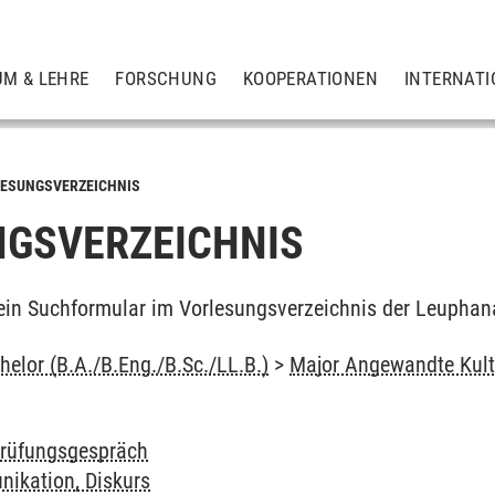
UM & LEHRE
FORSCHUNG
KOOPERATIONEN
INTERNATI
ESUNGSVERZEICHNIS
GSVERZEICHNIS
ein Suchformular im Vorlesungsverzeichnis der Leuphan
elor (B.A./B.Eng./B.Sc./LL.B.)
>
Major Angewandte Kult
 Prüfungsgespräch
ikation, Diskurs