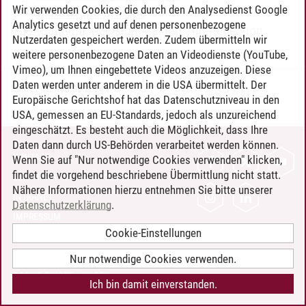
Wir verwenden Cookies, die durch den Analysedienst Google
Culture and Critique
Analytics gesetzt und auf denen personenbezogene
Planning, Decision-Making and Reflection
Nutzerdaten gespeichert werden. Zudem übermitteln wir
weitere personenbezogene Daten an Videodienste (YouTube,
Vimeo), um Ihnen eingebettete Videos anzuzeigen. Diese
Daten werden unter anderem in die USA übermittelt. Der
Timo Leder
/
30.06.2024
Europäische Gerichtshof hat das Datenschutzniveau in den
USA, gemessen an EU-Standards, jedoch als unzureichend
eingeschätzt. Es besteht auch die Möglichkeit, dass Ihre
Daten dann durch US-Behörden verarbeitet werden können.
KONTAKT
Wenn Sie auf "Nur notwendige Cookies verwenden" klicken,
findet die vorgehend beschriebene Übermittlung nicht statt.
LEUPHANA ALS ARBEITGEBER
Nähere Informationen hierzu entnehmen Sie bitte unserer
INTRANET
Datenschutzerklärung
.
IMPRESSUM
Cookie-Einstellungen
DATENSCHUTZ
BARRIEREFREIHEIT
Nur notwendige Cookies verwenden.
COOKIE-EINSTELLUNGEN
Ich bin damit einverstanden.