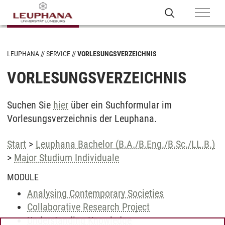
LEUPHANA
SERVICE
VORLESUNGSVERZEICHNIS
VORLESUNGSVERZEICHNIS
Suchen Sie
hier
über ein Suchformular im
Vorlesungsverzeichnis der Leuphana.
Start
>
Leuphana Bachelor (B.A./B.Eng./B.Sc./LL.B.)
>
Major Studium Individuale
MODULE
Analysing Contemporary Societies
Collaborative Research Project
Understanding Knowledge