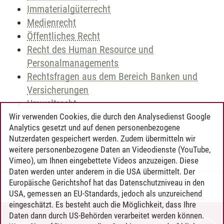
Immaterialgüterrecht
Medienrecht
Öffentliches Recht
Recht des Human Resource und
Personalmanagements
Rechtsfragen aus dem Bereich Banken und
Versicherungen
Umweltrecht
Unternehmens- und Steuerrecht
Wir verwenden Cookies, die durch den Analysedienst Google
Analytics gesetzt und auf denen personenbezogene
Zivilrecht I
Nutzerdaten gespeichert werden. Zudem übermitteln wir
Zivilrecht II
weitere personenbezogene Daten an Videodienste (YouTube,
Vimeo), um Ihnen eingebettete Videos anzuzeigen. Diese
Daten werden unter anderem in die USA übermittelt. Der
Europäische Gerichtshof hat das Datenschutzniveau in den
Timo Leder
/
30.06.2024
USA, gemessen an EU-Standards, jedoch als unzureichend
eingeschätzt. Es besteht auch die Möglichkeit, dass Ihre
Daten dann durch US-Behörden verarbeitet werden können.