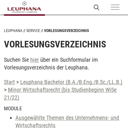
LEUPHANA
SERVICE
VORLESUNGSVERZEICHNIS
VORLESUNGSVERZEICHNIS
Suchen Sie
hier
über ein Suchformular im
Vorlesungsverzeichnis der Leuphana.
Start
>
Leuphana Bachelor (B.A./B.Eng./B.Sc./LL.B.)
>
Minor Wirtschaftsrecht (bis Studienbeginn WiSe
21/22)
MODULE
Ausgewählte Themen des Unternehmens- und
Wirtschaftsrechts