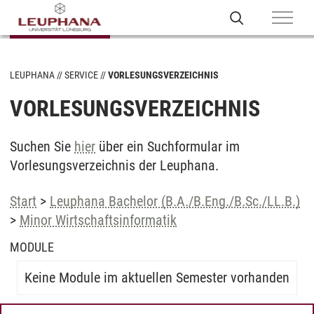
LEUPHANA
SERVICE
VORLESUNGSVERZEICHNIS
VORLESUNGSVERZEICHNIS
Suchen Sie
hier
über ein Suchformular im
Vorlesungsverzeichnis der Leuphana.
Start
>
Leuphana Bachelor (B.A./B.Eng./B.Sc./LL.B.)
>
Minor Wirtschaftsinformatik
MODULE
Keine Module im aktuellen Semester vorhanden