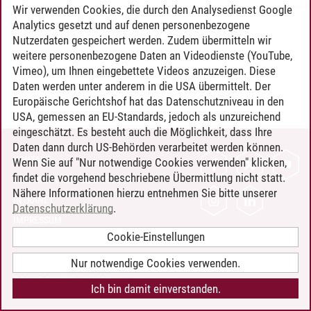
Wir verwenden Cookies, die durch den Analysedienst Google
Analytics gesetzt und auf denen personenbezogene
Timo Leder
/
30.06.2024
Nutzerdaten gespeichert werden. Zudem übermitteln wir
weitere personenbezogene Daten an Videodienste (YouTube,
Vimeo), um Ihnen eingebettete Videos anzuzeigen. Diese
Daten werden unter anderem in die USA übermittelt. Der
Europäische Gerichtshof hat das Datenschutzniveau in den
USA, gemessen an EU-Standards, jedoch als unzureichend
eingeschätzt. Es besteht auch die Möglichkeit, dass Ihre
Daten dann durch US-Behörden verarbeitet werden können.
KONTAKT
Wenn Sie auf "Nur notwendige Cookies verwenden" klicken,
findet die vorgehend beschriebene Übermittlung nicht statt.
LEUPHANA ALS ARBEITGEBER
Nähere Informationen hierzu entnehmen Sie bitte unserer
INTRANET
Datenschutzerklärung
.
IMPRESSUM
Cookie-Einstellungen
DATENSCHUTZ
BARRIEREFREIHEIT
Nur notwendige Cookies verwenden.
COOKIE-EINSTELLUNGEN
Ich bin damit einverstanden.