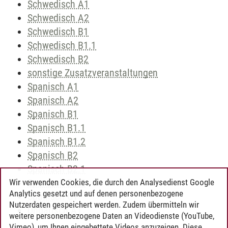
Schwedisch A1
Schwedisch A2
Schwedisch B1
Schwedisch B1.1
Schwedisch B2
sonstige Zusatzveranstaltungen
Spanisch A1
Spanisch A2
Spanisch B1
Spanisch B1.1
Spanisch B1.2
Spanisch B2
Spanisch B2.1
Spanisch B2.2
Wir verwenden Cookies, die durch den Analysedienst Google
Analytics gesetzt und auf denen personenbezogene
Spanisch C1
Nutzerdaten gespeichert werden. Zudem übermitteln wir
Ungarisch A1
weitere personenbezogene Daten an Videodienste (YouTube,
Vimeo), um Ihnen eingebettete Videos anzuzeigen. Diese