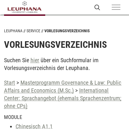
LEUPHANA
SERVICE
VORLESUNGSVERZEICHNIS
VORLESUNGSVERZEICHNIS
Suchen Sie
hier
über ein Suchformular im
Vorlesungsverzeichnis der Leuphana.
Start
>
Masterprogramm Governance & Law: Public
Affairs and Economics (M.Sc.)
>
International
Center: Sprachangebot (ehemals Sprachenzentrum;
ohne CPs)
MODULE
Chinesisch A1.1