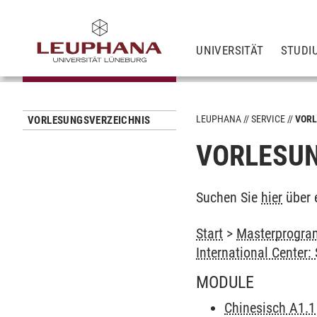
UNIVERSITÄT
STUDI
LEUPHANA
SERVICE
VORL
VORLESUNGSVERZEICHNIS
VORLESUN
Suchen Sie
hier
über 
Start
>
Masterprogram
International Center
MODULE
Chinesisch A1.1