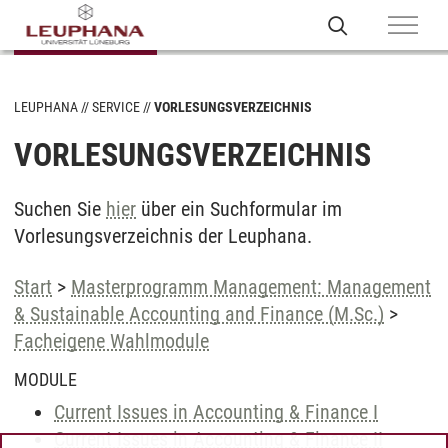
LEUPHANA
SERVICE
VORLESUNGSVERZEICHNIS
VORLESUNGSVERZEICHNIS
Suchen Sie
hier
über ein Suchformular im
Vorlesungsverzeichnis der Leuphana.
Start
>
Masterprogramm Management: Management
& Sustainable Accounting and Finance (M.Sc.)
>
Facheigene Wahlmodule
MODULE
Current Issues in Accounting & Finance I
Current Issues in Accounting & Finance II