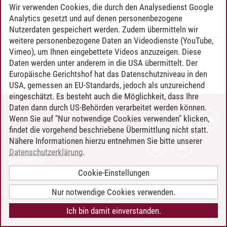
Wir verwenden Cookies, die durch den Analysedienst Google
Current Issues in Accounting & Finance III
Analytics gesetzt und auf denen personenbezogene
Nutzerdaten gespeichert werden. Zudem übermitteln wir
weitere personenbezogene Daten an Videodienste (YouTube,
Vimeo), um Ihnen eingebettete Videos anzuzeigen. Diese
Timo Leder
/
30.06.2024
Daten werden unter anderem in die USA übermittelt. Der
Europäische Gerichtshof hat das Datenschutzniveau in den
USA, gemessen an EU-Standards, jedoch als unzureichend
eingeschätzt. Es besteht auch die Möglichkeit, dass Ihre
Daten dann durch US-Behörden verarbeitet werden können.
KONTAKT
Wenn Sie auf "Nur notwendige Cookies verwenden" klicken,
findet die vorgehend beschriebene Übermittlung nicht statt.
LEUPHANA ALS ARBEITGEBER
Nähere Informationen hierzu entnehmen Sie bitte unserer
INTRANET
Datenschutzerklärung
.
IMPRESSUM
Cookie-Einstellungen
DATENSCHUTZ
BARRIEREFREIHEIT
Nur notwendige Cookies verwenden.
COOKIE-EINSTELLUNGEN
Ich bin damit einverstanden.