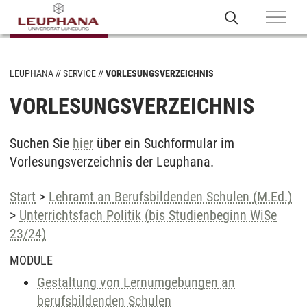
LEUPHANA
SERVICE
VORLESUNGSVERZEICHNIS
VORLESUNGSVERZEICHNIS
Suchen Sie
hier
über ein Suchformular im
Vorlesungsverzeichnis der Leuphana.
Start
>
Lehramt an Berufsbildenden Schulen (M.Ed.)
>
Unterrichtsfach Politik (bis Studienbeginn WiSe
23/24)
MODULE
Gestaltung von Lernumgebungen an
berufsbildenden Schulen