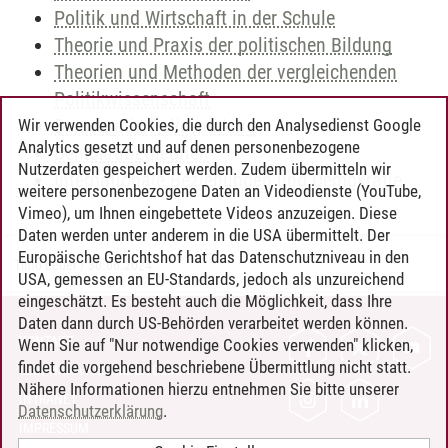
Politik und Wirtschaft in der Schule
Theorie und Praxis der politischen Bildung
Theorien und Methoden der vergleichenden
Politikwissenschaft
Democratic Policymaking
Wir verwenden Cookies, die durch den Analysedienst Google
Analytics gesetzt und auf denen personenbezogene
Demokratietheorien
Nutzerdaten gespeichert werden. Zudem übermitteln wir
Internationale Beziehungen und Demokratie
weitere personenbezogene Daten an Videodienste (YouTube,
Vimeo), um Ihnen eingebettete Videos anzuzeigen. Diese
Daten werden unter anderem in die USA übermittelt. Der
Europäische Gerichtshof hat das Datenschutzniveau in den
Timo Leder
/
30.06.2024
USA, gemessen an EU-Standards, jedoch als unzureichend
eingeschätzt. Es besteht auch die Möglichkeit, dass Ihre
Daten dann durch US-Behörden verarbeitet werden können.
KONTAKT
Wenn Sie auf "Nur notwendige Cookies verwenden" klicken,
findet die vorgehend beschriebene Übermittlung nicht statt.
LEUPHANA ALS ARBEITGEBER
Nähere Informationen hierzu entnehmen Sie bitte unserer
INTRANET
Datenschutzerklärung
.
IMPRESSUM