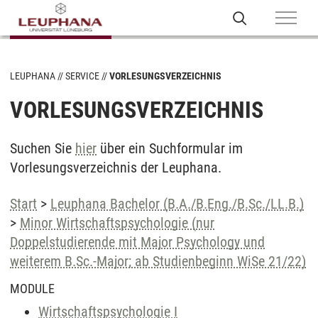
LEUPHANA
SERVICE
VORLESUNGSVERZEICHNIS
VORLESUNGSVERZEICHNIS
Suchen Sie
hier
über ein Suchformular im
Vorlesungsverzeichnis der Leuphana.
Start
>
Leuphana Bachelor (B.A./B.Eng./B.Sc./LL.B.)
>
Minor Wirtschaftspsychologie (nur
Doppelstudierende mit Major Psychology und
weiterem B.Sc.-Major; ab Studienbeginn WiSe 21/22)
MODULE
Wirtschaftspsychologie I