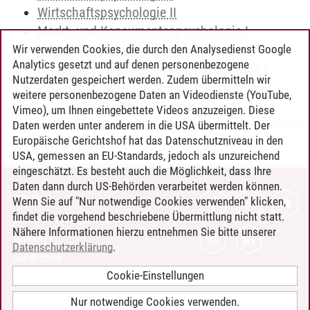
Wirtschaftspsychologie II
Markt- und Konsumentenpsychologie I
Markt- und Konsumentenpsychologie II
Wir verwenden Cookies, die durch den Analysedienst Google
Analytics gesetzt und auf denen personenbezogene
Personal- und Organisationspsychologie I
Nutzerdaten gespeichert werden. Zudem übermitteln wir
Personal- und Organisationspsychologie II
weitere personenbezogene Daten an Videodienste (YouTube,
Vimeo), um Ihnen eingebettete Videos anzuzeigen. Diese
Daten werden unter anderem in die USA übermittelt. Der
Europäische Gerichtshof hat das Datenschutzniveau in den
Timo Leder
/
30.06.2024
USA, gemessen an EU-Standards, jedoch als unzureichend
eingeschätzt. Es besteht auch die Möglichkeit, dass Ihre
Daten dann durch US-Behörden verarbeitet werden können.
KONTAKT
Wenn Sie auf "Nur notwendige Cookies verwenden" klicken,
findet die vorgehend beschriebene Übermittlung nicht statt.
LEUPHANA ALS ARBEITGEBER
Nähere Informationen hierzu entnehmen Sie bitte unserer
INTRANET
Datenschutzerklärung
.
IMPRESSUM
Cookie-Einstellungen
DATENSCHUTZ
BARRIEREFREIHEIT
Nur notwendige Cookies verwenden.