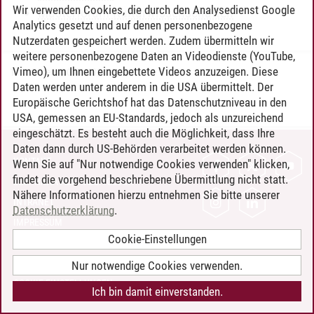
Wir verwenden Cookies, die durch den Analysedienst Google
Masterforum Kulturwissenschaften
Analytics gesetzt und auf denen personenbezogene
Nutzerdaten gespeichert werden. Zudem übermitteln wir
weitere personenbezogene Daten an Videodienste (YouTube,
Vimeo), um Ihnen eingebettete Videos anzuzeigen. Diese
Timo Leder
/
30.06.2024
Daten werden unter anderem in die USA übermittelt. Der
Europäische Gerichtshof hat das Datenschutzniveau in den
USA, gemessen an EU-Standards, jedoch als unzureichend
eingeschätzt. Es besteht auch die Möglichkeit, dass Ihre
Daten dann durch US-Behörden verarbeitet werden können.
KONTAKT
Wenn Sie auf "Nur notwendige Cookies verwenden" klicken,
findet die vorgehend beschriebene Übermittlung nicht statt.
LEUPHANA ALS ARBEITGEBER
Nähere Informationen hierzu entnehmen Sie bitte unserer
INTRANET
Datenschutzerklärung
.
IMPRESSUM
Cookie-Einstellungen
DATENSCHUTZ
BARRIEREFREIHEIT
Nur notwendige Cookies verwenden.
COOKIE-EINSTELLUNGEN
Ich bin damit einverstanden.