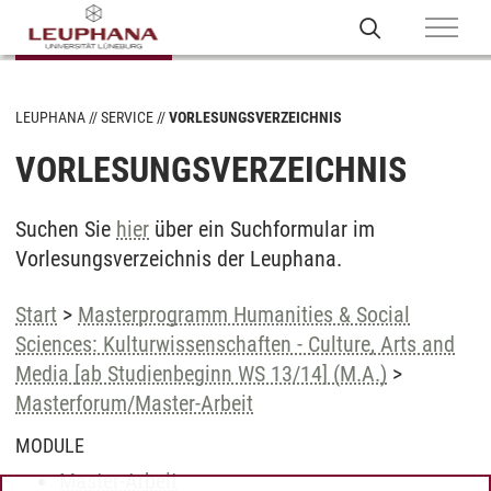
LEUPHANA
SERVICE
VORLESUNGSVERZEICHNIS
VORLESUNGSVERZEICHNIS
Suchen Sie
hier
über ein Suchformular im
Vorlesungsverzeichnis der Leuphana.
Start
>
Masterprogramm Humanities & Social
Sciences: Kulturwissenschaften - Culture, Arts and
Media [ab Studienbeginn WS 13/14] (M.A.)
>
Masterforum/Master-Arbeit
MODULE
Master-Arbeit