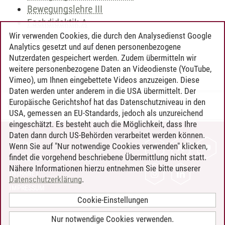
Bewegungslehre III
Fachdidaktik A
Fachdidaktik B
Wir verwenden Cookies, die durch den Analysedienst Google
Analytics gesetzt und auf denen personenbezogene
Spiel- und Bewegungserziehung
Nutzerdaten gespeichert werden. Zudem übermitteln wir
Trainingslehre
weitere personenbezogene Daten an Videodienste (YouTube,
Vimeo), um Ihnen eingebettete Videos anzuzeigen. Diese
Daten werden unter anderem in die USA übermittelt. Der
Europäische Gerichtshof hat das Datenschutzniveau in den
Timo Leder
/
30.06.2024
USA, gemessen an EU-Standards, jedoch als unzureichend
eingeschätzt. Es besteht auch die Möglichkeit, dass Ihre
Daten dann durch US-Behörden verarbeitet werden können.
KONTAKT
Wenn Sie auf "Nur notwendige Cookies verwenden" klicken,
findet die vorgehend beschriebene Übermittlung nicht statt.
LEUPHANA ALS ARBEITGEBER
Nähere Informationen hierzu entnehmen Sie bitte unserer
INTRANET
Datenschutzerklärung
.
IMPRESSUM
Cookie-Einstellungen
DATENSCHUTZ
BARRIEREFREIHEIT
Nur notwendige Cookies verwenden.