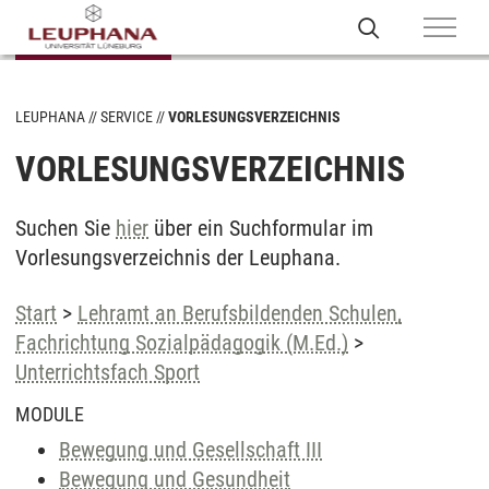
LEUPHANA
SERVICE
VORLESUNGSVERZEICHNIS
VORLESUNGSVERZEICHNIS
Suchen Sie
hier
über ein Suchformular im
Vorlesungsverzeichnis der Leuphana.
Start
>
Lehramt an Berufsbildenden Schulen,
Fachrichtung Sozialpädagogik (M.Ed.)
>
Unterrichtsfach Sport
MODULE
Bewegung und Gesellschaft III
Bewegung und Gesundheit