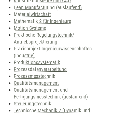
Konstruktionslehre und CAD
Lean Manufacturing (auslaufend)
Materialwirtschaft
Mathematik 2 für Ingenieure
Motion Systeme
Praktische Regelungstechnik/
Antriebsprojektierung
Praxisprojekt Ingenieurwissenschaften
(Industrie)
Produktionssystematik
Prozessdatenverarbeitung
Prozessmesstechnik
Qualitätsmanagement
Qualitätsmanagement und
Fertigungsmesstechnik (auslaufend)
Steuerungstechnik
Technische Mechanik 2 (Dynamik und