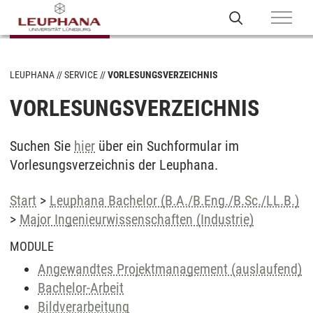
LEUPHANA
SERVICE
VORLESUNGSVERZEICHNIS
VORLESUNGSVERZEICHNIS
Suchen Sie
hier
über ein Suchformular im
Vorlesungsverzeichnis der Leuphana.
Start
>
Leuphana Bachelor (B.A./B.Eng./B.Sc./LL.B.)
>
Major Ingenieurwissenschaften (Industrie)
MODULE
Angewandtes Projektmanagement (auslaufend)
Bachelor-Arbeit
Bildverarbeitung