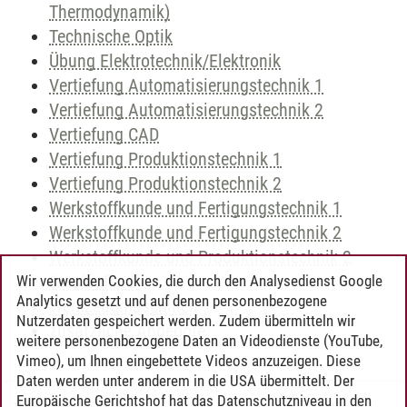
Thermodynamik)
Technische Optik
Übung Elektrotechnik/Elektronik
Vertiefung Automatisierungstechnik 1
Vertiefung Automatisierungstechnik 2
Vertiefung CAD
Vertiefung Produktionstechnik 1
Vertiefung Produktionstechnik 2
Werkstoffkunde und Fertigungstechnik 1
Werkstoffkunde und Fertigungstechnik 2
Werkstoffkunde und Produktionstechnik 2
(auslaufend)
Wir verwenden Cookies, die durch den Analysedienst Google
Analytics gesetzt und auf denen personenbezogene
Werkzeugmaschinen
Nutzerdaten gespeichert werden. Zudem übermitteln wir
zusätzliche Angebote
weitere personenbezogene Daten an Videodienste (YouTube,
Vimeo), um Ihnen eingebettete Videos anzuzeigen. Diese
Daten werden unter anderem in die USA übermittelt. Der
Europäische Gerichtshof hat das Datenschutzniveau in den