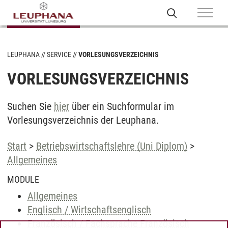
LEUPHANA
SERVICE
VORLESUNGSVERZEICHNIS
VORLESUNGSVERZEICHNIS
Suchen Sie
hier
über ein Suchformular im
Vorlesungsverzeichnis der Leuphana.
Start
>
Betriebswirtschaftslehre (Uni Diplom)
>
Allgemeines
MODULE
Allgemeines
Englisch / Wirtschaftsenglisch
Französisch / Fachsprache Französisch