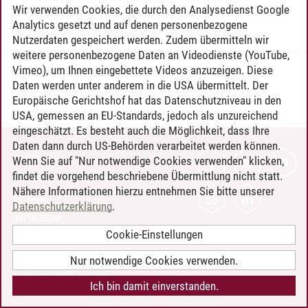
Wir verwenden Cookies, die durch den Analysedienst Google
Spanisch / Fachsprache Spanisch
Analytics gesetzt und auf denen personenbezogene
Nutzerdaten gespeichert werden. Zudem übermitteln wir
weitere personenbezogene Daten an Videodienste (YouTube,
Vimeo), um Ihnen eingebettete Videos anzuzeigen. Diese
Timo Leder
/
30.06.2024
Daten werden unter anderem in die USA übermittelt. Der
Europäische Gerichtshof hat das Datenschutzniveau in den
USA, gemessen an EU-Standards, jedoch als unzureichend
eingeschätzt. Es besteht auch die Möglichkeit, dass Ihre
Daten dann durch US-Behörden verarbeitet werden können.
KONTAKT
Wenn Sie auf "Nur notwendige Cookies verwenden" klicken,
findet die vorgehend beschriebene Übermittlung nicht statt.
LEUPHANA ALS ARBEITGEBER
Nähere Informationen hierzu entnehmen Sie bitte unserer
INTRANET
Datenschutzerklärung
.
IMPRESSUM
Cookie-Einstellungen
DATENSCHUTZ
BARRIEREFREIHEIT
Nur notwendige Cookies verwenden.
COOKIE-EINSTELLUNGEN
Ich bin damit einverstanden.