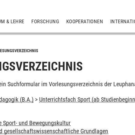
UM & LEHRE
FORSCHUNG
KOOPERATIONEN
INTERNATI
ESUNGSVERZEICHNIS
GSVERZEICHNIS
ein Suchformular im Vorlesungsverzeichnis der Leuphan
dagogik (B.A.)
>
Unterrichtsfach Sport (ab Studienbegin
ie Sport- und Bewegungskultur
d gesellschaftswissenschaftliche Grundlagen