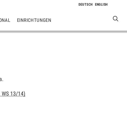
ONAL
EINRICHTUNGEN
a.
n WS 13/14)