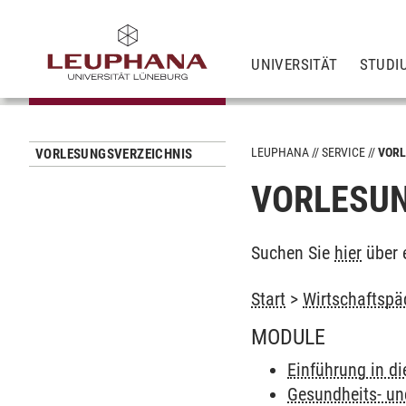
UNIVERSITÄT
STUDI
LEUPHANA
SERVICE
VORL
VORLESUNGSVERZEICHNIS
VORLESUN
Suchen Sie
hier
über 
Start
>
Wirtschaftspä
MODULE
Einführung in d
Gesundheits- un