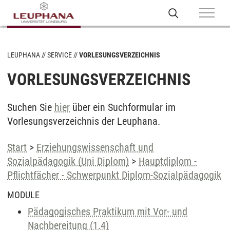
LEUPHANA
SERVICE
VORLESUNGSVERZEICHNIS
VORLESUNGSVERZEICHNIS
Suchen Sie
hier
über ein Suchformular im
Vorlesungsverzeichnis der Leuphana.
Start
>
Erziehungswissenschaft und
Sozialpädagogik (Uni Diplom)
>
Hauptdiplom -
Pflichtfächer - Schwerpunkt Diplom-Sozialpädagogik
MODULE
Pädagogisches Praktikum mit Vor- und
Nachbereitung (1.4)