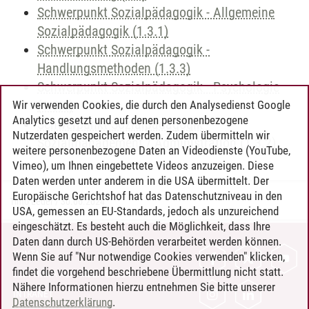
Schwerpunkt Sozialpädagogik - Allgemeine
Sozialpädagogik (1.3.1)
Schwerpunkt Sozialpädagogik -
Handlungsmethoden (1.3.3)
Schwerpunkt Sozialpädagogik - Psychologie
(1.3.4)
Wir verwenden Cookies, die durch den Analysedienst Google
Analytics gesetzt und auf denen personenbezogene
Schwerpunkt Sozialpädagogik -
Nutzerdaten gespeichert werden. Zudem übermitteln wir
Sozialmanagement / Administration (1.3.2)
weitere personenbezogene Daten an Videodienste (YouTube,
Vimeo), um Ihnen eingebettete Videos anzuzeigen. Diese
Daten werden unter anderem in die USA übermittelt. Der
Europäische Gerichtshof hat das Datenschutzniveau in den
Timo Leder
/
30.06.2024
USA, gemessen an EU-Standards, jedoch als unzureichend
eingeschätzt. Es besteht auch die Möglichkeit, dass Ihre
Daten dann durch US-Behörden verarbeitet werden können.
KONTAKT
Wenn Sie auf "Nur notwendige Cookies verwenden" klicken,
findet die vorgehend beschriebene Übermittlung nicht statt.
LEUPHANA ALS ARBEITGEBER
Nähere Informationen hierzu entnehmen Sie bitte unserer
INTRANET
Datenschutzerklärung
.