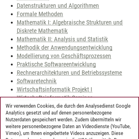
Datenstrukturen und Algorithmen
Formale Methoden
Mathematik I: Algebraische Strukturen und
Diskrete Mathematik
Mathematik II: Analysis und Statistik
Methodik der Anwendungsentwicklung
Modellierung von Geschäftsprozessen
Praktische Softwareentwicklung
Rechnerarchitekturen und Betriebssysteme
Softwaretechnik
Wirtschaftsinformatik Projekt I
Wirtschaftsinformatik-Seminar
Wirtschaftsinformatik-Vertiefungsmodul
Wir verwenden Cookies, die durch den Analysedienst Google
Analytics gesetzt und auf denen personenbezogene
Praktikum
Nutzerdaten gespeichert werden. Zudem übermitteln wir
Wirtschaftsinformatik-Projekt II
weitere personenbezogene Daten an Videodienste (YouTube,
Vimeo), um Ihnen eingebettete Videos anzuzeigen. Diese