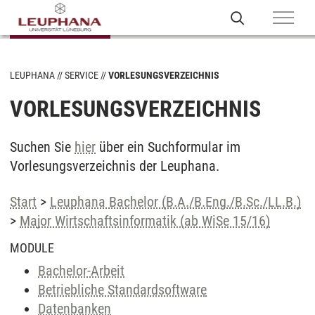
LEUPHANA
SERVICE
VORLESUNGSVERZEICHNIS
VORLESUNGSVERZEICHNIS
Suchen Sie
hier
über ein Suchformular im
Vorlesungsverzeichnis der Leuphana.
Start
>
Leuphana Bachelor (B.A./B.Eng./B.Sc./LL.B.)
>
Major Wirtschaftsinformatik (ab WiSe 15/16)
MODULE
Bachelor-Arbeit
Betriebliche Standardsoftware
Datenbanken