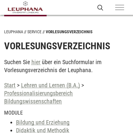
LEUPHANA
SERVICE
VORLESUNGSVERZEICHNIS
VORLESUNGSVERZEICHNIS
Suchen Sie
hier
über ein Suchformular im
Vorlesungsverzeichnis der Leuphana.
Start
>
Lehren und Lernen (B.A.)
>
Professionalisierungsbereich
Bildungswissenschaften
MODULE
Bildung und Erziehung
Didaktik und Methodik