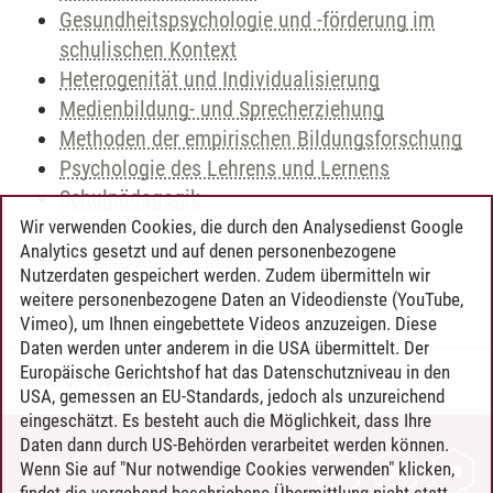
Gesundheitspsychologie und -förderung im
schulischen Kontext
Heterogenität und Individualisierung
Medienbildung- und Sprecherziehung
Methoden der empirischen Bildungsforschung
Psychologie des Lehrens und Lernens
Schulpädagogik
Schulpraktische Studien 1
Wir verwenden Cookies, die durch den Analysedienst Google
Analytics gesetzt und auf denen personenbezogene
Schulpraktische Studien 2
Nutzerdaten gespeichert werden. Zudem übermitteln wir
Sozial- und Entwicklungspsychologie
weitere personenbezogene Daten an Videodienste (YouTube,
Vimeo), um Ihnen eingebettete Videos anzuzeigen. Diese
Daten werden unter anderem in die USA übermittelt. Der
Europäische Gerichtshof hat das Datenschutzniveau in den
Timo Leder
/
30.06.2024
USA, gemessen an EU-Standards, jedoch als unzureichend
eingeschätzt. Es besteht auch die Möglichkeit, dass Ihre
Daten dann durch US-Behörden verarbeitet werden können.
KONTAKT
Wenn Sie auf "Nur notwendige Cookies verwenden" klicken,
findet die vorgehend beschriebene Übermittlung nicht statt.