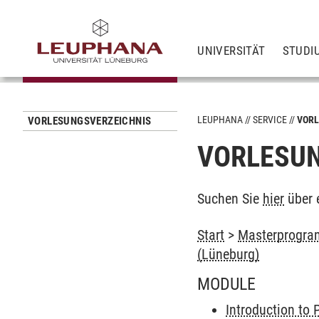
UNIVERSITÄT
STUDI
LEUPHANA
SERVICE
VORL
VORLESUNGSVERZEICHNIS
VORLESUN
Suchen Sie
hier
über 
Start
>
Masterprogram
(Lüneburg)
MODULE
Introduction to 