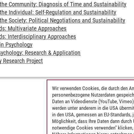
the Community: Diagnosis of Time and Sustainability
he Individual: Self-Regulation and Sustainability
he Society: Political Negotiations and Sustainability
s: Multivariate Approaches
s: Interdisciplinary Approaches
 in Psychology
sychology: Research & Application
y Research Project
Wir verwenden Cookies, die durch den An
personenbezogene Nutzerdaten gespeich
Daten an Videodienste (YouTube, Vimeo),
werden unter anderem in die USA übermit
in den USA, gemessen an EU-Standards, j
Möglichkeit, dass Ihre Daten dann durch
notwendige Cookies verwenden" klicken, f