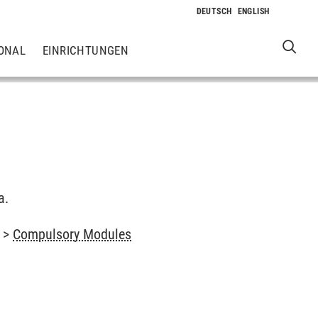
ONAL
EINRICHTUNGEN
a.
>
Compulsory Modules