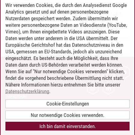
Sekundarstufe I
Wir verwenden Cookies, die durch den Analysedienst Google
Analytics gesetzt und auf denen personenbezogene
Sportwissenschaftliche und sportpraktische
Nutzerdaten gespeichert werden. Zudem übermitteln wir
Vertiefung
weitere personenbezogene Daten an Videodienste (YouTube,
Vimeo), um Ihnen eingebettete Videos anzuzeigen. Diese
Daten werden unter anderem in die USA übermittelt. Der
Europäische Gerichtshof hat das Datenschutzniveau in den
Timo Leder
/
30.06.2024
USA, gemessen an EU-Standards, jedoch als unzureichend
eingeschätzt. Es besteht auch die Möglichkeit, dass Ihre
Daten dann durch US-Behörden verarbeitet werden können.
KONTAKT
Wenn Sie auf "Nur notwendige Cookies verwenden" klicken,
findet die vorgehend beschriebene Übermittlung nicht statt.
LEUPHANA ALS ARBEITGEBER
Nähere Informationen hierzu entnehmen Sie bitte unserer
INTRANET
Datenschutzerklärung
.
IMPRESSUM
Cookie-Einstellungen
DATENSCHUTZ
BARRIEREFREIHEIT
Nur notwendige Cookies verwenden.
COOKIE-EINSTELLUNGEN
Ich bin damit einverstanden.