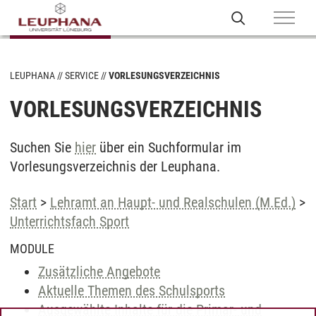
LEUPHANA
SERVICE
VORLESUNGSVERZEICHNIS
VORLESUNGSVERZEICHNIS
Suchen Sie
hier
über ein Suchformular im
Vorlesungsverzeichnis der Leuphana.
Start
>
Lehramt an Haupt- und Realschulen (M.Ed.)
>
Unterrichtsfach Sport
MODULE
Zusätzliche Angebote
Aktuelle Themen des Schulsports
Ausgewählte Inhalte für die Primar- und