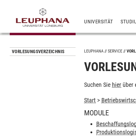
UNIVERSITÄT
STUDI
LEUPHANA
SERVICE
VORL
VORLESUNGSVERZEICHNIS
VORLESUN
Suchen Sie
hier
über 
Start
>
Betriebswirtsc
MODULE
Beschaffungslog
Produktionslogis