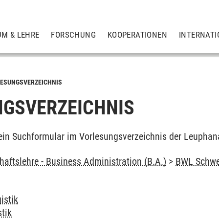
UM & LEHRE
FORSCHUNG
KOOPERATIONEN
INTERNATI
ESUNGSVERZEICHNIS
GSVERZEICHNIS
ein Suchformular im Vorlesungsverzeichnis der Leuphan
haftslehre - Business Administration (B.A.)
>
BWL Schwer
istik
tik