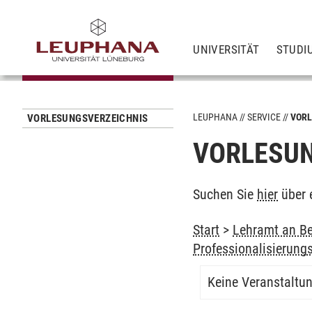
UNIVERSITÄT
STUDI
LEUPHANA
SERVICE
VORL
VORLESUNGSVERZEICHNIS
VORLESUN
Suchen Sie
hier
über 
Start
>
Lehramt an Be
Professionalisierung
Keine Veranstaltu