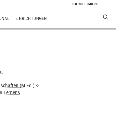
ONAL
EINRICHTUNGEN
a.
schaften (M.Ed.)
->
en Lernens