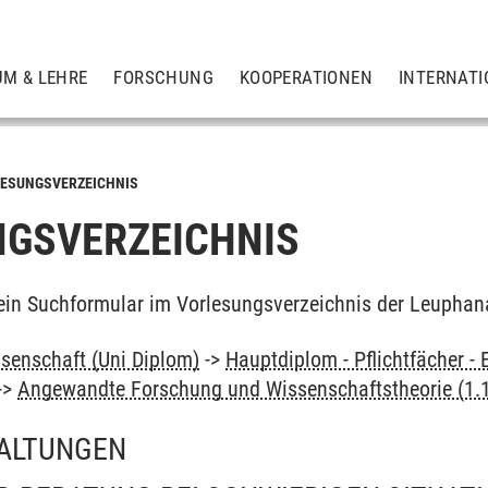
UM & LEHRE
FORSCHUNG
KOOPERATIONEN
INTERNATI
ESUNGSVERZEICHNIS
GSVERZEICHNIS
ein Suchformular im Vorlesungsverzeichnis der Leuphan
senschaft (Uni Diplom)
->
Hauptdiplom - Pflichtfächer -
->
Angewandte Forschung und Wissenschaftstheorie (1.1
ALTUNGEN