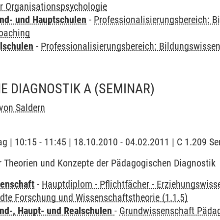
er Organisationspsychologie
nd- und Hauptschulen
-
Professionalisierungsbereich: 
oaching
lschulen
-
Professionalisierungsbereich: Bildungswisse
E DIAGNOSTIK A
(SEMINAR)
von Saldern
ag | 10:15 - 11:45 | 18.10.2010 - 04.02.2011 | C 1.209 
r Theorien und Konzepte der Pädagogischen Diagnostik
enschaft
-
Hauptdiplom - Pflichtfächer - Erziehungswiss
te Forschung und Wissenschaftstheorie (1.1.5)
nd-, Haupt- und Realschulen
-
Grundwissenschaft Päda