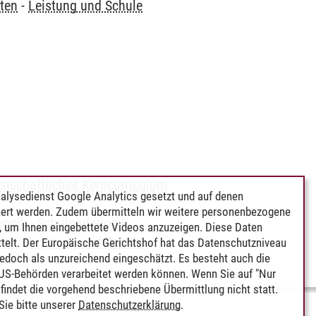
ten
-
Leistung und Schule
enschaftliches Kerncurriculum
alysedienst Google Analytics gesetzt und auf denen
ert werden. Zudem übermitteln wir weitere personenbezogene
gogik
-
Schulpädagogik
 um Ihnen eingebettete Videos anzuzeigen. Diese Daten
ten
-
Leistung und Schule
telt. Der Europäische Gerichtshof hat das Datenschutzniveau
edoch als unzureichend eingeschätzt. Es besteht auch die
 US-Behörden verarbeitet werden können. Wenn Sie auf "Nur
indet die vorgehend beschriebene Übermittlung nicht statt.
ie bitte unserer
Datenschutzerklärung
.