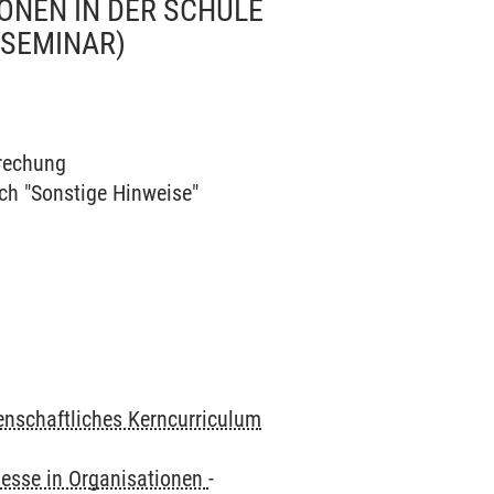
ONEN IN DER SCHULE
(SEMINAR)
prechung
uch "Sonstige Hinweise"
enschaftliches Kerncurriculum
zesse in Organisationen
-