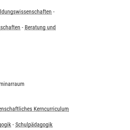
Bildungswissenschaften
-
nschaften
-
Beratung und
Seminarraum
enschaftliches Kerncurriculum
gogik
-
Schulpädagogik