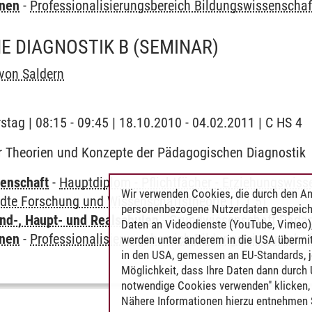
rnen
-
Professionalisierungsbereich Bildungswissenschaf
E DIAGNOSTIK B
(SEMINAR)
von Saldern
stag | 08:15 - 09:45 | 18.10.2010 - 04.02.2011 | C HS 4
r Theorien und Konzepte der Pädagogischen Diagnostik
enschaft
-
Hauptdiplom - Pflichtfächer - Erziehungswiss
Wir verwenden Cookies, die durch den An
te Forschung und Wissenschaftstheorie (1.1.5)
personenbezogene Nutzerdaten gespeich
nd-, Haupt- und Realschulen
-
Grundwissenschaft Päda
Daten an Videodienste (YouTube, Vimeo),
rnen
-
Professionalisierungsbereich Bildungswissenschaf
werden unter anderem in die USA übermit
in den USA, gemessen an EU-Standards, j
Möglichkeit, dass Ihre Daten dann durch
notwendige Cookies verwenden" klicken, f
Nähere Informationen hierzu entnehmen S