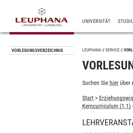
UNIVERSITÄT
STUDI
LEUPHANA
SERVICE
VORL
VORLESUNGSVERZEICHNIS
VORLESUN
Suchen Sie
hier
über 
Start
>
Erziehungswis
Kerncurriculum (1.1)
LEHRVERANST