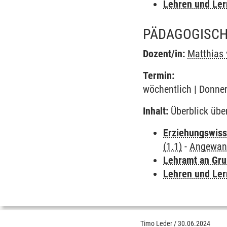
Lehren und Le
PÄDAGOGISCH
Dozent/in:
Matthias 
Termin:
wöchentlich | Donner
Inhalt:
Überblick übe
Erziehungswiss
(1.1)
-
Angewand
Lehramt an Gru
Lehren und Le
Timo Leder
/
30.06.2024