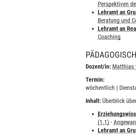
Perspektiven d
Lehramt an Gru
Beratung und C
Lehramt an Rea
Coaching
PÄDAGOGISCH
Dozent/in:
Matthias 
Termin:
wöchentlich | Dienst
Inhalt:
Überblick übe
Erziehungswiss
(1.1)
-
Angewand
Lehramt an Gru