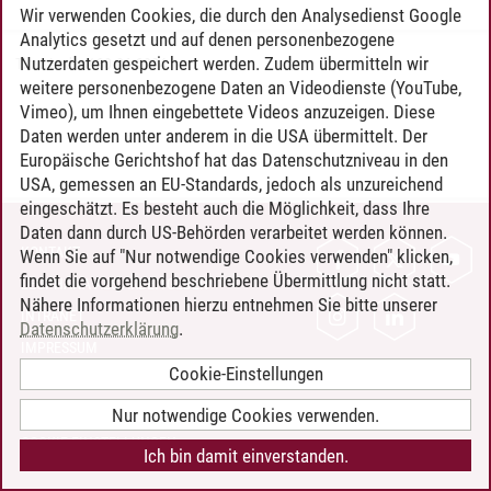
Wir verwenden Cookies, die durch den Analysedienst Google
Analytics gesetzt und auf denen personenbezogene
Nutzerdaten gespeichert werden. Zudem übermitteln wir
Timo Leder
/
30.06.2024
weitere personenbezogene Daten an Videodienste (YouTube,
Vimeo), um Ihnen eingebettete Videos anzuzeigen. Diese
Daten werden unter anderem in die USA übermittelt. Der
Europäische Gerichtshof hat das Datenschutzniveau in den
USA, gemessen an EU-Standards, jedoch als unzureichend
eingeschätzt. Es besteht auch die Möglichkeit, dass Ihre
Daten dann durch US-Behörden verarbeitet werden können.
KONTAKT
Wenn Sie auf "Nur notwendige Cookies verwenden" klicken,
findet die vorgehend beschriebene Übermittlung nicht statt.
LEUPHANA ALS ARBEITGEBER
Nähere Informationen hierzu entnehmen Sie bitte unserer
INTRANET
Datenschutzerklärung
.
IMPRESSUM
Cookie-Einstellungen
DATENSCHUTZ
BARRIEREFREIHEIT
Nur notwendige Cookies verwenden.
COOKIE-EINSTELLUNGEN
Ich bin damit einverstanden.