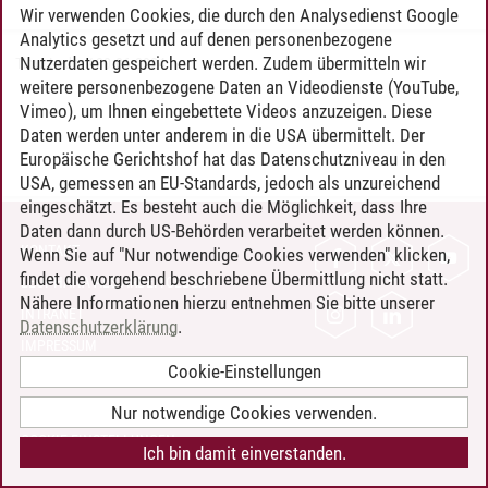
Wir verwenden Cookies, die durch den Analysedienst Google
Analytics gesetzt und auf denen personenbezogene
Nutzerdaten gespeichert werden. Zudem übermitteln wir
Timo Leder
/
30.06.2024
weitere personenbezogene Daten an Videodienste (YouTube,
Vimeo), um Ihnen eingebettete Videos anzuzeigen. Diese
Daten werden unter anderem in die USA übermittelt. Der
Europäische Gerichtshof hat das Datenschutzniveau in den
USA, gemessen an EU-Standards, jedoch als unzureichend
eingeschätzt. Es besteht auch die Möglichkeit, dass Ihre
Daten dann durch US-Behörden verarbeitet werden können.
KONTAKT
Wenn Sie auf "Nur notwendige Cookies verwenden" klicken,
findet die vorgehend beschriebene Übermittlung nicht statt.
LEUPHANA ALS ARBEITGEBER
Nähere Informationen hierzu entnehmen Sie bitte unserer
INTRANET
Datenschutzerklärung
.
IMPRESSUM
Cookie-Einstellungen
DATENSCHUTZ
BARRIEREFREIHEIT
Nur notwendige Cookies verwenden.
COOKIE-EINSTELLUNGEN
Ich bin damit einverstanden.