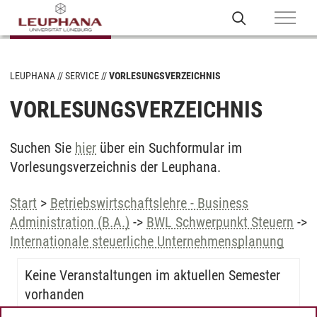
LEUPHANA
SERVICE
VORLESUNGSVERZEICHNIS
VORLESUNGSVERZEICHNIS
Suchen Sie
hier
über ein Suchformular im
Vorlesungsverzeichnis der Leuphana.
Start
>
Betriebswirtschaftslehre - Business
Administration (B.A.)
->
BWL Schwerpunkt Steuern
->
Internationale steuerliche Unternehmensplanung
Keine Veranstaltungen im aktuellen Semester
vorhanden