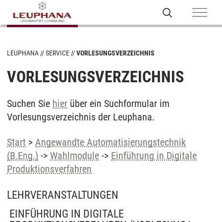
LEUPHANA
SERVICE
VORLESUNGSVERZEICHNIS
VORLESUNGSVERZEICHNIS
Suchen Sie
hier
über ein Suchformular im
Vorlesungsverzeichnis der Leuphana.
Start
>
Angewandte Automatisierungstechnik
(B.Eng.)
->
Wahlmodule
->
Einführung in Digitale
Produktionsverfahren
LEHRVERANSTALTUNGEN
EINFÜHRUNG IN DIGITALE