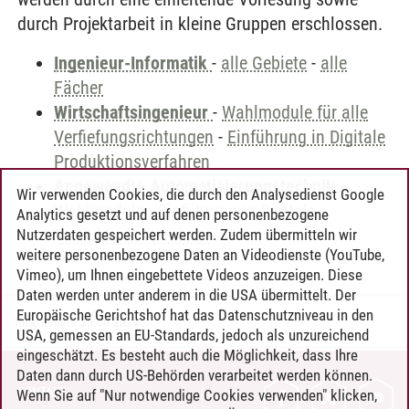
durch Projektarbeit in kleine Gruppen erschlossen.
Ingenieur-Informatik
-
alle Gebiete
-
alle
Fächer
Wirtschaftsingenieur
-
Wahlmodule für alle
Verfiefungsrichtungen
-
Einführung in Digitale
Produktionsverfahren
Angewandte Automatisierungstechnik
-
Wir verwenden Cookies, die durch den Analysedienst Google
Wahlmodule
-
Einführung in Digitale
Analytics gesetzt und auf denen personenbezogene
Produktionsverfahren
Nutzerdaten gespeichert werden. Zudem übermitteln wir
weitere personenbezogene Daten an Videodienste (YouTube,
Vimeo), um Ihnen eingebettete Videos anzuzeigen. Diese
Daten werden unter anderem in die USA übermittelt. Der
Europäische Gerichtshof hat das Datenschutzniveau in den
Timo Leder
/
30.06.2024
USA, gemessen an EU-Standards, jedoch als unzureichend
eingeschätzt. Es besteht auch die Möglichkeit, dass Ihre
Daten dann durch US-Behörden verarbeitet werden können.
KONTAKT
Wenn Sie auf "Nur notwendige Cookies verwenden" klicken,