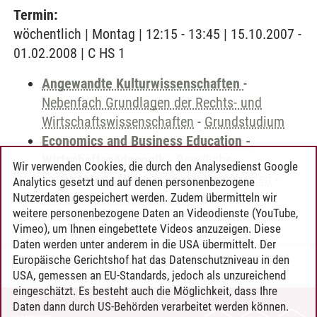
Termin:
wöchentlich | Montag | 12:15 - 13:45 | 15.10.2007 -
01.02.2008 | C HS 1
Angewandte Kulturwissenschaften
-
Nebenfach Grundlagen der Rechts- und
Wirtschaftswissenschaften
-
Grundstudium
Economics and Business Education -
Wirtschaftspädagogik
-
Berufliche
Wir verwenden Cookies, die durch den Analysedienst Google
Fachrichtung Wirtschaftswissenschaften
-
Analytics gesetzt und auf denen personenbezogene
Wirtschaftsrecht/Zivilrecht
Nutzerdaten gespeichert werden. Zudem übermitteln wir
weitere personenbezogene Daten an Videodienste (YouTube,
Vimeo), um Ihnen eingebettete Videos anzuzeigen. Diese
Daten werden unter anderem in die USA übermittelt. Der
Europäische Gerichtshof hat das Datenschutzniveau in den
Timo Leder
/
30.06.2024
USA, gemessen an EU-Standards, jedoch als unzureichend
eingeschätzt. Es besteht auch die Möglichkeit, dass Ihre
Daten dann durch US-Behörden verarbeitet werden können.