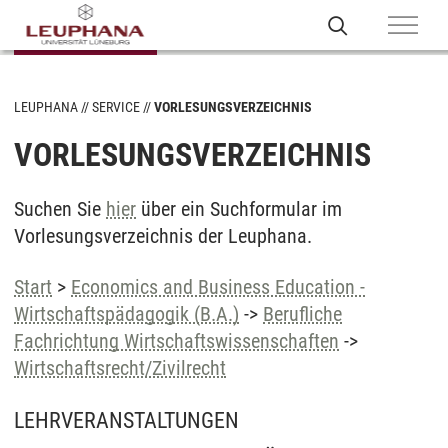
LEUPHANA
SERVICE
VORLESUNGSVERZEICHNIS
VORLESUNGSVERZEICHNIS
Suchen Sie
hier
über ein Suchformular im
Vorlesungsverzeichnis der Leuphana.
Start
>
Economics and Business Education -
Wirtschaftspädagogik (B.A.)
->
Berufliche
Fachrichtung Wirtschaftswissenschaften
->
Wirtschaftsrecht/Zivilrecht
LEHRVERANSTALTUNGEN