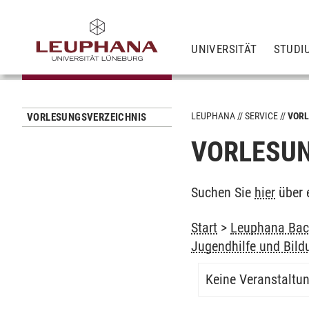
UNIVERSITÄT
STUDI
LEUPHANA
SERVICE
VORL
VORLESUNGSVERZEICHNIS
VORLESUN
Suchen Sie
hier
über 
Start
>
Leuphana Bach
Jugendhilfe und Bild
Keine Veranstaltu