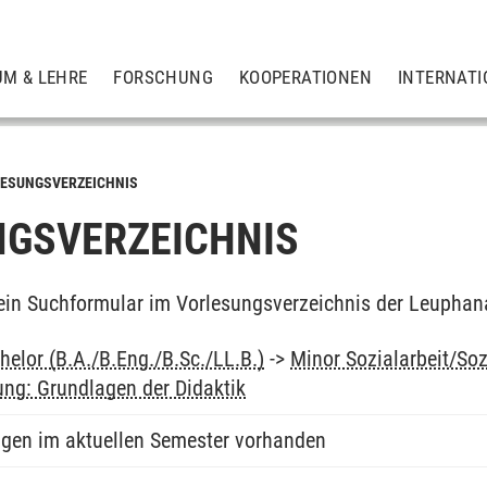
UM & LEHRE
FORSCHUNG
KOOPERATIONEN
INTERNATI
ESUNGSVERZEICHNIS
GSVERZEICHNIS
ein Suchformular im Vorlesungsverzeichnis der Leuphan
elor (B.A./B.Eng./B.Sc./LL.B.)
->
Minor Sozialarbeit/So
ung: Grundlagen der Didaktik
ngen im aktuellen Semester vorhanden