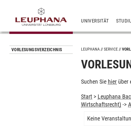
UNIVERSITÄT
STUDI
LEUPHANA
SERVICE
VORL
VORLESUNGSVERZEICHNIS
VORLESUN
Suchen Sie
hier
über 
Start
>
Leuphana Bach
Wirtschaftsrecht)
->
A
Keine Veranstaltu