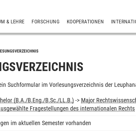
UM & LEHRE
FORSCHUNG
KOOPERATIONEN
INTERNATI
ESUNGSVERZEICHNIS
GSVERZEICHNIS
ein Suchformular im Vorlesungsverzeichnis der Leuphan
elor (B.A./B.Eng./B.Sc./LL.B.)
->
Major Rechtswissensc
usgewählte Fragestellungen des internationalen Rechts
ngen im aktuellen Semester vorhanden