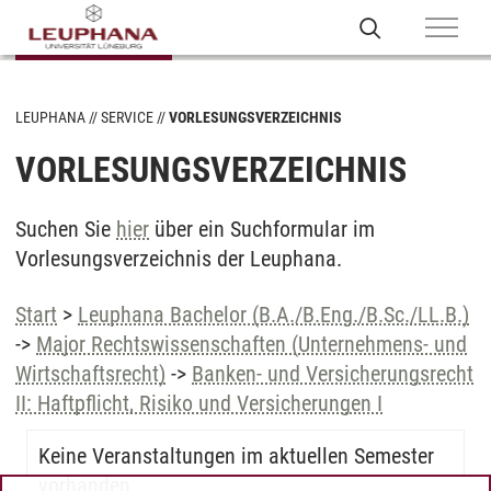
LEUPHANA
SERVICE
VORLESUNGSVERZEICHNIS
VORLESUNGSVERZEICHNIS
Suchen Sie
hier
über ein Suchformular im
Vorlesungsverzeichnis der Leuphana.
Start
>
Leuphana Bachelor (B.A./B.Eng./B.Sc./LL.B.)
->
Major Rechtswissenschaften (Unternehmens- und
Wirtschaftsrecht)
->
Banken- und Versicherungsrecht
II: Haftpflicht, Risiko und Versicherungen I
Keine Veranstaltungen im aktuellen Semester
vorhanden