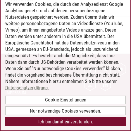
Wir verwenden Cookies, die durch den Analysedienst Google
Analytics gesetzt und auf denen personenbezogene
Nutzerdaten gespeichert werden. Zudem übermitteln wir
weitere personenbezogene Daten an Videodienste (YouTube,
Timo Leder
/
30.06.2024
Vimeo), um Ihnen eingebettete Videos anzuzeigen. Diese
Daten werden unter anderem in die USA übermittelt. Der
Europäische Gerichtshof hat das Datenschutzniveau in den
USA, gemessen an EU-Standards, jedoch als unzureichend
eingeschätzt. Es besteht auch die Möglichkeit, dass Ihre
Daten dann durch US-Behörden verarbeitet werden können.
KONTAKT
Wenn Sie auf "Nur notwendige Cookies verwenden" klicken,
findet die vorgehend beschriebene Übermittlung nicht statt.
LEUPHANA ALS ARBEITGEBER
Nähere Informationen hierzu entnehmen Sie bitte unserer
INTRANET
Datenschutzerklärung
.
IMPRESSUM
Cookie-Einstellungen
DATENSCHUTZ
BARRIEREFREIHEIT
Nur notwendige Cookies verwenden.
COOKIE-EINSTELLUNGEN
Ich bin damit einverstanden.