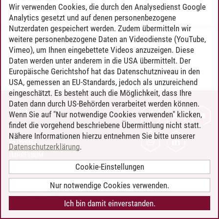
Wir verwenden Cookies, die durch den Analysedienst Google
Analytics gesetzt und auf denen personenbezogene
Nutzerdaten gespeichert werden. Zudem übermitteln wir
weitere personenbezogene Daten an Videodienste (YouTube,
Timo Leder
/
30.06.2024
Vimeo), um Ihnen eingebettete Videos anzuzeigen. Diese
Daten werden unter anderem in die USA übermittelt. Der
Europäische Gerichtshof hat das Datenschutzniveau in den
USA, gemessen an EU-Standards, jedoch als unzureichend
eingeschätzt. Es besteht auch die Möglichkeit, dass Ihre
Daten dann durch US-Behörden verarbeitet werden können.
KONTAKT
Wenn Sie auf "Nur notwendige Cookies verwenden" klicken,
findet die vorgehend beschriebene Übermittlung nicht statt.
LEUPHANA ALS ARBEITGEBER
Nähere Informationen hierzu entnehmen Sie bitte unserer
INTRANET
Datenschutzerklärung
.
IMPRESSUM
Cookie-Einstellungen
DATENSCHUTZ
BARRIEREFREIHEIT
Nur notwendige Cookies verwenden.
COOKIE-EINSTELLUNGEN
Ich bin damit einverstanden.