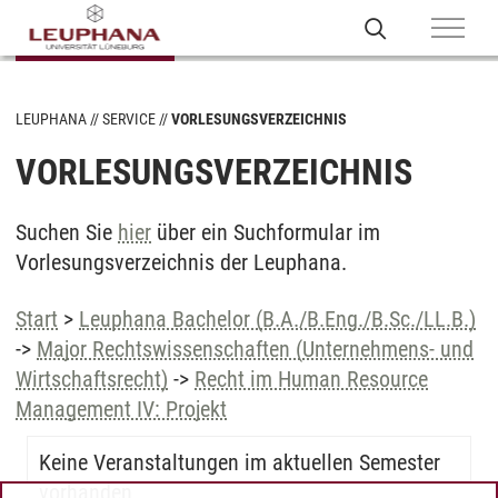
LEUPHANA
SERVICE
VORLESUNGSVERZEICHNIS
VORLESUNGSVERZEICHNIS
Suchen Sie
hier
über ein Suchformular im
Vorlesungsverzeichnis der Leuphana.
Start
>
Leuphana Bachelor (B.A./B.Eng./B.Sc./LL.B.)
->
Major Rechtswissenschaften (Unternehmens- und
Wirtschaftsrecht)
->
Recht im Human Resource
Management IV: Projekt
Keine Veranstaltungen im aktuellen Semester
vorhanden