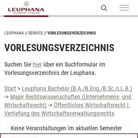
LEUPHANA
SERVICE
VORLESUNGSVERZEICHNIS
VORLESUNGSVERZEICHNIS
Suchen Sie
hier
über ein Suchformular im
Vorlesungsverzeichnis der Leuphana.
Start
>
Leuphana Bachelor (B.A./B.Eng./B.Sc./LL.B.)
->
Major Rechtswissenschaften (Unternehmens- und
Wirtschaftsrecht)
->
Öffentliches Wirtschaftsrecht I:
Vertiefung des Wirtschaftsverwaltungsrechts
Keine Veranstaltungen im aktuellen Semester
vorhanden