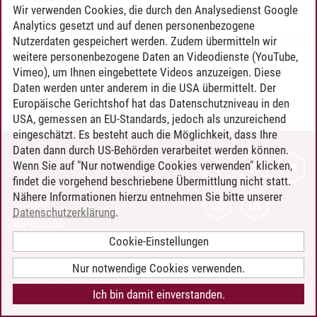
Wir verwenden Cookies, die durch den Analysedienst Google
Analytics gesetzt und auf denen personenbezogene
Nutzerdaten gespeichert werden. Zudem übermitteln wir
weitere personenbezogene Daten an Videodienste (YouTube,
Timo Leder
/
30.06.2024
Vimeo), um Ihnen eingebettete Videos anzuzeigen. Diese
Daten werden unter anderem in die USA übermittelt. Der
Europäische Gerichtshof hat das Datenschutzniveau in den
USA, gemessen an EU-Standards, jedoch als unzureichend
eingeschätzt. Es besteht auch die Möglichkeit, dass Ihre
Daten dann durch US-Behörden verarbeitet werden können.
KONTAKT
Wenn Sie auf "Nur notwendige Cookies verwenden" klicken,
findet die vorgehend beschriebene Übermittlung nicht statt.
LEUPHANA ALS ARBEITGEBER
Nähere Informationen hierzu entnehmen Sie bitte unserer
INTRANET
Datenschutzerklärung
.
IMPRESSUM
Cookie-Einstellungen
DATENSCHUTZ
BARRIEREFREIHEIT
Nur notwendige Cookies verwenden.
COOKIE-EINSTELLUNGEN
Ich bin damit einverstanden.