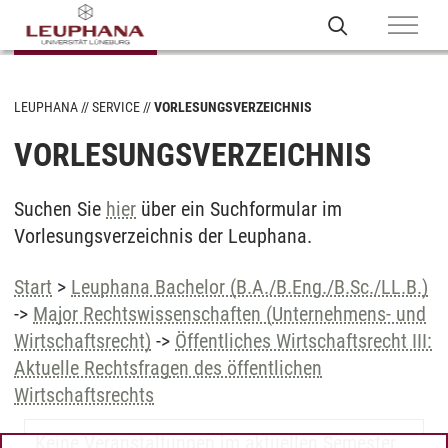
LEUPHANA
SERVICE
VORLESUNGSVERZEICHNIS
VORLESUNGSVERZEICHNIS
Suchen Sie
hier
über ein Suchformular im
Vorlesungsverzeichnis der Leuphana.
Start
>
Leuphana Bachelor (B.A./B.Eng./B.Sc./LL.B.)
->
Major Rechtswissenschaften (Unternehmens- und
Wirtschaftsrecht)
->
Öffentliches Wirtschaftsrecht III:
Aktuelle Rechtsfragen des öffentlichen
Wirtschaftsrechts
Keine Veranstaltungen im aktuellen Semester