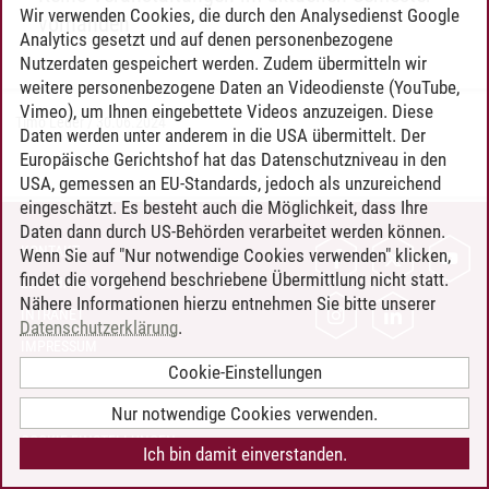
Wir verwenden Cookies, die durch den Analysedienst Google
vorhanden
Analytics gesetzt und auf denen personenbezogene
Nutzerdaten gespeichert werden. Zudem übermitteln wir
weitere personenbezogene Daten an Videodienste (YouTube,
Vimeo), um Ihnen eingebettete Videos anzuzeigen. Diese
Timo Leder
/
30.06.2024
Daten werden unter anderem in die USA übermittelt. Der
Europäische Gerichtshof hat das Datenschutzniveau in den
USA, gemessen an EU-Standards, jedoch als unzureichend
eingeschätzt. Es besteht auch die Möglichkeit, dass Ihre
Daten dann durch US-Behörden verarbeitet werden können.
KONTAKT
Wenn Sie auf "Nur notwendige Cookies verwenden" klicken,
findet die vorgehend beschriebene Übermittlung nicht statt.
LEUPHANA ALS ARBEITGEBER
Nähere Informationen hierzu entnehmen Sie bitte unserer
INTRANET
Datenschutzerklärung
.
IMPRESSUM
Cookie-Einstellungen
DATENSCHUTZ
BARRIEREFREIHEIT
Nur notwendige Cookies verwenden.
COOKIE-EINSTELLUNGEN
Ich bin damit einverstanden.