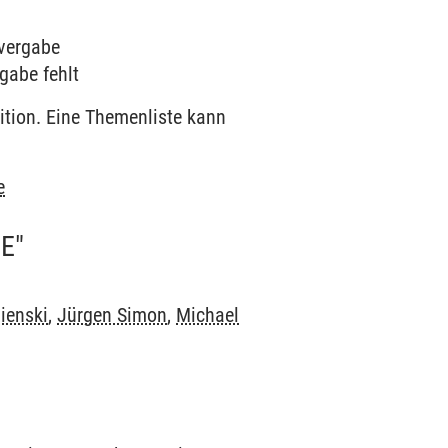
nvergabe
gabe fehlt
ition. Eine Themenliste kann
e
E"
ienski
,
Jürgen Simon
,
Michael