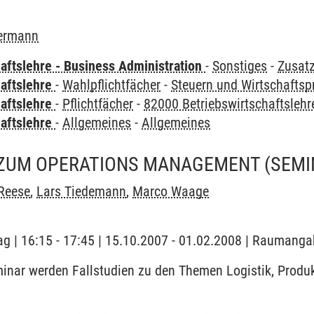
bermann
aftslehre - Business Administration
-
Sonstiges
-
Zusat
haftslehre
-
Wahlpflichtfächer
-
Steuern und Wirtschaftsp
haftslehre
-
Pflichtfächer
-
82000 Betriebswirtschaftslehr
haftslehre
-
Allgemeines
-
Allgemeines
 ZUM OPERATIONS MANAGEMENT
(SEMI
Reese
,
Lars Tiedemann
,
Marco Waage
ag | 16:15 - 17:45 | 15.10.2007 - 01.02.2008 | Raumanga
inar werden Fallstudien zu den Themen Logistik, Produ