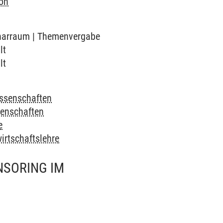
on
minarraum | Themenvergabe
lt
lt
ssenschaften
enschaften
e
irtschaftslehre
NSORING IM