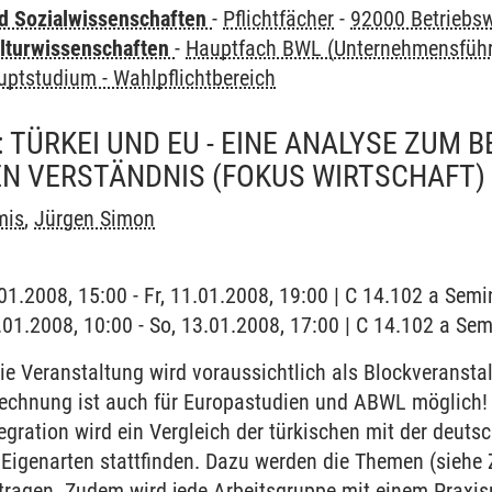
nd Sozialwissenschaften
-
Pflichtfächer
-
92000 Betriebsw
lturwissenschaften
-
Hauptfach BWL (Unternehmensfüh
uptstudium - Wahlpflichtbereich
 TÜRKEI UND EU - EINE ANALYSE ZUM B
EN VERSTÄNDNIS (FOKUS WIRTSCHAFT)
mis
,
Jürgen Simon
1.01.2008, 15:00 - Fr, 11.01.2008, 19:00 | C 14.102 a Sem
3.01.2008, 10:00 - So, 13.01.2008, 17:00 | C 14.102 a S
e Veranstaltung wird voraussichtlich als Blockveranst
Anrechnung ist auch für Europastudien und ABWL mögli
egration wird ein Vergleich der türkischen mit der deut
 Eigenarten stattfinden. Dazu werden die Themen (siehe 
etragen. Zudem wird jede Arbeitsgruppe mit einem Praxi