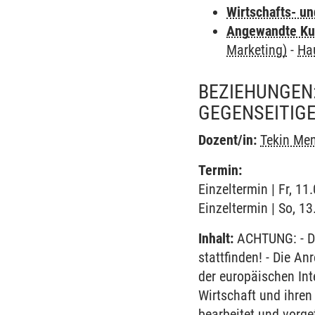
Wirtschafts- u
Angewandte Ku
Marketing)
-
Ha
BEZIEHUNGEN:
GEGENSEITIG
Dozent/in:
Tekin Me
Termin:
Einzeltermin | Fr, 1
Einzeltermin | So, 1
Inhalt:
ACHTUNG: - Di
stattfinden! - Die 
der europäischen Int
Wirtschaft und ihren
bearbeitet und vorg