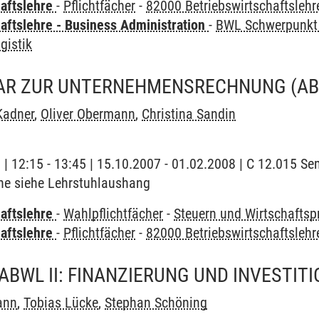
haftslehre
-
Pflichtfächer
-
82000 Betriebswirtschaftslehr
aftslehre - Business Administration
-
BWL Schwerpunkt 
gistik
AR ZUR UNTERNEHMENSRECHNUNG (ABW
Kadner
,
Oliver Obermann
,
Christina Sandin
g | 12:15 - 13:45 | 15.10.2007 - 01.02.2008 | C 12.015 
ne siehe Lehrstuhlaushang
haftslehre
-
Wahlpflichtfächer
-
Steuern und Wirtschaftsp
haftslehre
-
Pflichtfächer
-
82000 Betriebswirtschaftslehr
ABWL II: FINANZIERUNG UND INVESTIT
ann
,
Tobias Lücke
,
Stephan Schöning