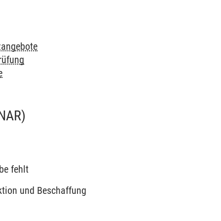
zangebote
rüfung
e
NAR)
be fehlt
ktion und Beschaffung