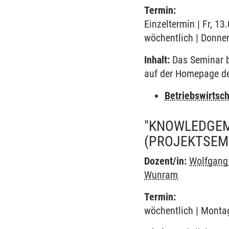
Termin:
Einzeltermin | Fr, 1
wöchentlich | Donner
Inhalt:
Das Seminar b
auf der Homepage d
Betriebswirtsc
"KNOWLEDGEM
(PROJEKTSEM
Dozent/in:
Wolfgang
Wunram
Termin:
wöchentlich | Montag