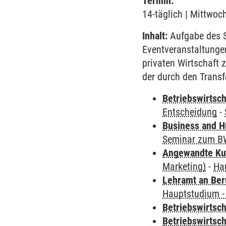
Termin:
14-täglich | Mittwoc
Inhalt:
Aufgabe des S
Eventveranstaltungen
privaten Wirtschaft 
der durch den Transf
Betriebswirtsch
Entscheidung
-
Business and 
Seminar zum BW
Angewandte Ku
Marketing)
-
Ha
Lehramt an Ber
Hauptstudium -
Betriebswirtsc
Betriebswirtsc