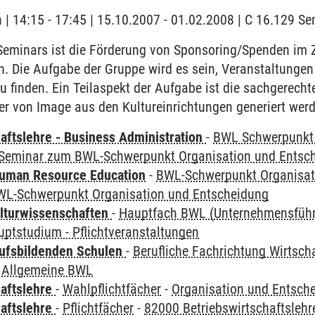
h | 14:15 - 17:45 | 15.10.2007 - 01.02.2008 | C 16.129 
eminars ist die Förderung von Sponsoring/Spenden i
. Die Aufgabe der Gruppe wird es sein, Veranstaltungen 
zu finden. Ein Teilaspekt der Aufgabe ist die sachgerec
er von Image aus den Kultureinrichtungen generiert wer
aftslehre - Business Administration
-
BWL Schwerpunkt 
Seminar zum BWL-Schwerpunkt Organisation und Entsc
Human Resource Education
-
BWL-Schwerpunkt Organisat
L-Schwerpunkt Organisation und Entscheidung
lturwissenschaften
-
Hauptfach BWL (Unternehmensfüh
uptstudium - Pflichtveranstaltungen
ufsbildenden Schulen
-
Berufliche Fachrichtung Wirtsc
 Allgemeine BWL
haftslehre
-
Wahlpflichtfächer
-
Organisation und Entsch
haftslehre
-
Pflichtfächer
-
82000 Betriebswirtschaftslehr