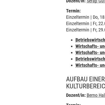
Dozent/in:
Serap Gül
Termin:
Einzeltermin | Do, 1
Einzeltermin | Fr, 2
Einzeltermin | Fr, 2
Betriebswirtsc
Wirtschafts- u
Wirtschafts- u
Betriebswirtsc
Wirtschafts- u
AUFBAU EINER
KULTURBEREI
Dozent/in:
Berno Ha