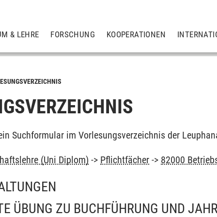
UM & LEHRE
FORSCHUNG
KOOPERATIONEN
INTERNATI
ESUNGSVERZEICHNIS
GSVERZEICHNIS
ein Suchformular im Vorlesungsverzeichnis der Leuphan
haftslehre (Uni Diplom)
->
Pflichtfächer
->
82000 Betriebs
ALTUNGEN
TE ÜBUNG ZU BUCHFÜHRUNG UND JAH