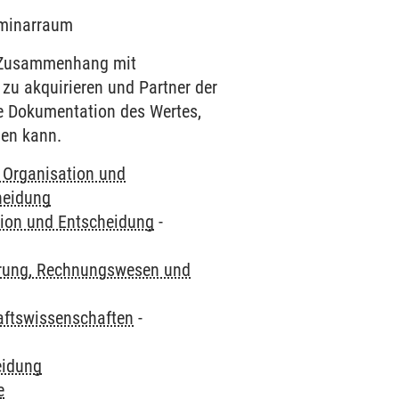
Seminarraum
m Zusammenhang mit
zu akquirieren und Partner der
hte Dokumentation des Wertes,
den kann.
Organisation und
heidung
ion und Entscheidung
-
rung, Rechnungswesen und
haftswissenschaften
-
eidung
e