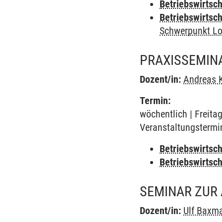
Betriebswirtsc
Betriebswirtsch
Schwerpunkt Lo
PRAXISSEMIN
Dozent/in:
Andreas 
Termin:
wöchentlich | Freita
Veranstaltungstermi
Betriebswirtsc
Betriebswirtsc
SEMINAR ZUR 
Dozent/in:
Ulf Baxm