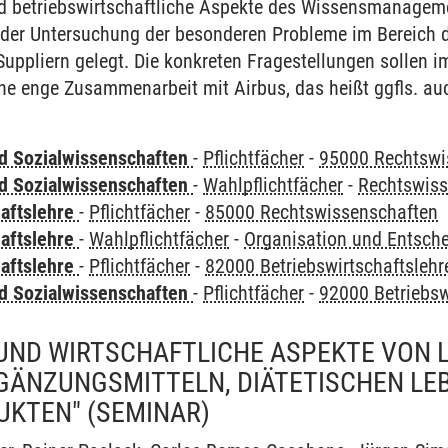
d betriebswirtschaftliche Aspekte des Wissensmanagem
 der Untersuchung der besonderen Probleme im Bereic
uppliern gelegt. Die konkreten Fragestellungen sollen 
ine enge Zusammenarbeit mit Airbus, das heißt ggfls. a
nd Sozialwissenschaften
-
Pflichtfächer
-
95000 Rechtswi
nd Sozialwissenschaften
-
Wahlpflichtfächer
-
Rechtswiss
haftslehre
-
Pflichtfächer
-
85000 Rechtswissenschaften
haftslehre
-
Wahlpflichtfächer
-
Organisation und Entsch
haftslehre
-
Pflichtfächer
-
82000 Betriebswirtschaftslehr
nd Sozialwissenschaften
-
Pflichtfächer
-
92000 Betriebsw
UND WIRTSCHAFTLICHE ASPEKTE VON 
ÄNZUNGSMITTELN, DIÄTETISCHEN LE
UKTEN"
(SEMINAR)