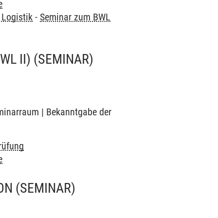
e
Logistik
-
Seminar zum BWL
L II)
(SEMINAR)
Seminarraum | Bekanntgabe der
rüfung
e
ION
(SEMINAR)