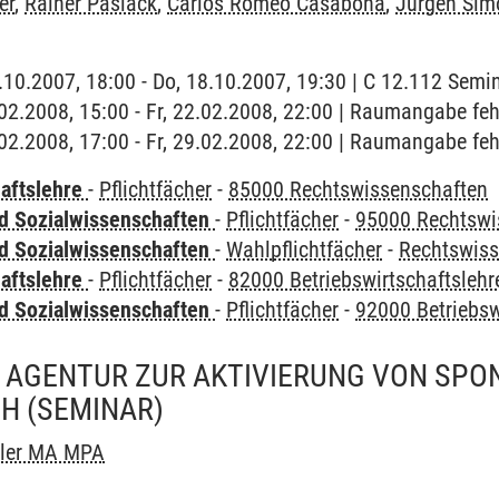
er
,
Rainer Paslack
,
Carlos Romeo Casabona
,
Jürgen Sim
8.10.2007, 18:00 - Do, 18.10.2007, 19:30 | C 12.112 Se
2.02.2008, 15:00 - Fr, 22.02.2008, 22:00 | Raumangabe feh
9.02.2008, 17:00 - Fr, 29.02.2008, 22:00 | Raumangabe feh
haftslehre
-
Pflichtfächer
-
85000 Rechtswissenschaften
nd Sozialwissenschaften
-
Pflichtfächer
-
95000 Rechtswi
nd Sozialwissenschaften
-
Wahlpflichtfächer
-
Rechtswiss
haftslehre
-
Pflichtfächer
-
82000 Betriebswirtschaftslehr
nd Sozialwissenschaften
-
Pflichtfächer
-
92000 Betriebsw
 AGENTUR ZUR AKTIVIERUNG VON SPO
CH
(SEMINAR)
ller MA MPA