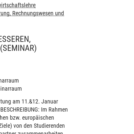
irtschaftslehre
rung, Rechnungswesen und
ESSEREN,
(SEMINAR)
inarraum
eminarraum
altung am 11.&12. Januar
ch! BESCHREIBUNG: Im Rahmen
schen bzw. europäischen
Ziele) von den Studierenden
spartner zusammenarbeiten.