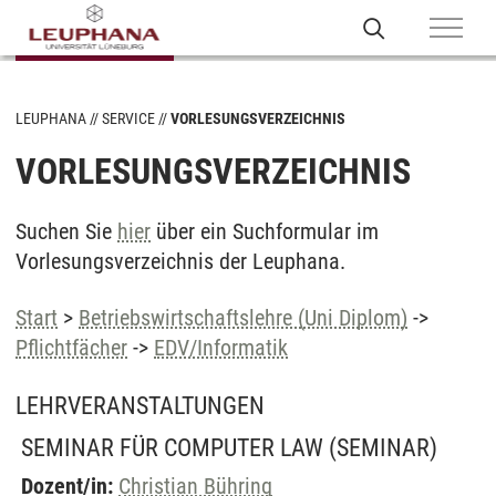
LEUPHANA
SERVICE
VORLESUNGSVERZEICHNIS
VORLESUNGSVERZEICHNIS
Suchen Sie
hier
über ein Suchformular im
Vorlesungsverzeichnis der Leuphana.
Start
>
Betriebswirtschaftslehre (Uni Diplom)
->
Pflichtfächer
->
EDV/Informatik
LEHRVERANSTALTUNGEN
SEMINAR FÜR COMPUTER LAW
(SEMINAR)
Dozent/in:
Christian Bühring