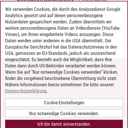
85000 Rechtswissenschaften
Wir verwenden Cookies, die durch den Analysedienst Google
Wirtschafts- und Sozialwissenschaften
-
Analytics gesetzt und auf denen personenbezogene
Pflichtfächer
-
95000 Rechtswissenschaften
Nutzerdaten gespeichert werden. Zudem übermitteln wir
weitere personenbezogene Daten an Videodienste (YouTube,
Vimeo), um Ihnen eingebettete Videos anzuzeigen. Diese
Daten werden unter anderem in die USA übermittelt. Der
Europäische Gerichtshof hat das Datenschutzniveau in den
Timo Leder
/
30.06.2024
USA, gemessen an EU-Standards, jedoch als unzureichend
eingeschätzt. Es besteht auch die Möglichkeit, dass Ihre
Daten dann durch US-Behörden verarbeitet werden können.
KONTAKT
Wenn Sie auf "Nur notwendige Cookies verwenden" klicken,
findet die vorgehend beschriebene Übermittlung nicht statt.
LEUPHANA ALS ARBEITGEBER
Nähere Informationen hierzu entnehmen Sie bitte unserer
INTRANET
Datenschutzerklärung
.
IMPRESSUM
Cookie-Einstellungen
DATENSCHUTZ
BARRIEREFREIHEIT
Nur notwendige Cookies verwenden.
COOKIE-EINSTELLUNGEN
Ich bin damit einverstanden.