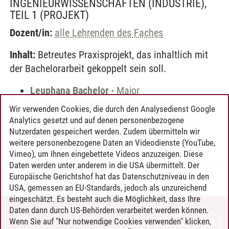
INGENIEURWISSENSCHAFTEN (INDUSTRIE),
TEIL 1
(PROJEKT)
Dozent/in:
alle Lehrenden des Faches
Inhalt:
Betreutes Praxisprojekt, das inhaltlich mit
der Bachelorarbeit gekoppelt sein soll.
Leuphana Bachelor
-
Major
Ingenieurwissenschaften (Industrie)
-
Wir verwenden Cookies, die durch den Analysedienst Google
Praxisprojekt Ingenieurwissenschaften
Analytics gesetzt und auf denen personenbezogene
(Industrie)
Nutzerdaten gespeichert werden. Zudem übermitteln wir
weitere personenbezogene Daten an Videodienste (YouTube,
Vimeo), um Ihnen eingebettete Videos anzuzeigen. Diese
Daten werden unter anderem in die USA übermittelt. Der
Europäische Gerichtshof hat das Datenschutzniveau in den
Timo Leder
/
30.06.2024
USA, gemessen an EU-Standards, jedoch als unzureichend
eingeschätzt. Es besteht auch die Möglichkeit, dass Ihre
Daten dann durch US-Behörden verarbeitet werden können.
KONTAKT
Wenn Sie auf "Nur notwendige Cookies verwenden" klicken,