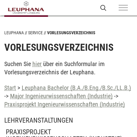
LEUPHANA
SERVICE
VORLESUNGSVERZEICHNIS
VORLESUNGSVERZEICHNIS
Suchen Sie
hier
über ein Suchformular im
Vorlesungsverzeichnis der Leuphana.
Start
>
Leuphana Bachelor (B.A./B.Eng./B.Sc./LL.B.)
->
Major Ingenieurwissenschaften (Industrie)
->
Praxisprojekt Ingenieurwissenschaften (Industrie)
LEHRVERANSTALTUNGEN
PRAXISPROJEKT