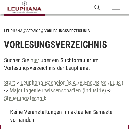
LEUPHANA
SERVICE
VORLESUNGSVERZEICHNIS
VORLESUNGSVERZEICHNIS
Suchen Sie
hier
über ein Suchformular im
Vorlesungsverzeichnis der Leuphana.
Start
>
Leuphana Bachelor (B.A./B.Eng./B.Sc./LL.B.)
->
Major Ingenieurwissenschaften (Industrie)
->
Steuerungstechnik
Keine Veranstaltungen im aktuellen Semester
vorhanden