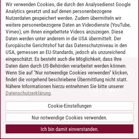
Wir verwenden Cookies, die durch den Analysedienst Google
Analytics gesetzt und auf denen personenbezogene
Nutzerdaten gespeichert werden. Zudem übermitteln wir
Timo Leder
/
30.06.2024
weitere personenbezogene Daten an Videodienste (YouTube,
Vimeo), um Ihnen eingebettete Videos anzuzeigen. Diese
Daten werden unter anderem in die USA übermittelt. Der
Europäische Gerichtshof hat das Datenschutzniveau in den
USA, gemessen an EU-Standards, jedoch als unzureichend
eingeschätzt. Es besteht auch die Möglichkeit, dass Ihre
Daten dann durch US-Behörden verarbeitet werden können.
KONTAKT
Wenn Sie auf "Nur notwendige Cookies verwenden" klicken,
findet die vorgehend beschriebene Übermittlung nicht statt.
LEUPHANA ALS ARBEITGEBER
Nähere Informationen hierzu entnehmen Sie bitte unserer
INTRANET
Datenschutzerklärung
.
IMPRESSUM
Cookie-Einstellungen
DATENSCHUTZ
BARRIEREFREIHEIT
Nur notwendige Cookies verwenden.
COOKIE-EINSTELLUNGEN
Ich bin damit einverstanden.